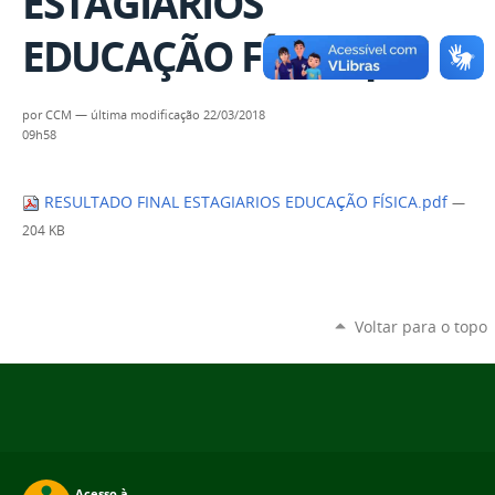
ESTAGIARIOS
EDUCAÇÃO FÍSICA.pdf
por
CCM
—
última modificação
22/03/2018
09h58
RESULTADO FINAL ESTAGIARIOS EDUCAÇÃO FÍSICA.pdf
—
204 KB
Voltar para o topo