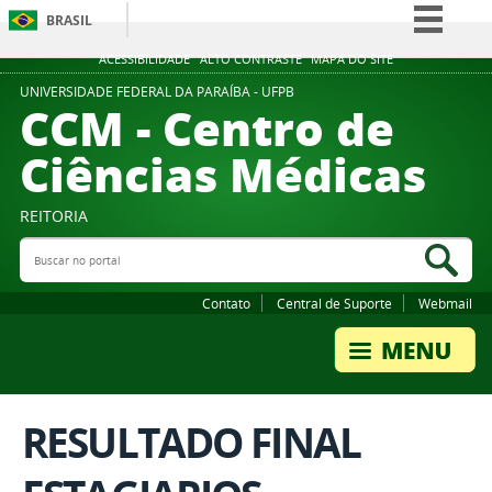
BRASIL
Simplifique!
ACESSIBILIDADE
ALTO CONTRASTE
MAPA DO SITE
Comunica BR
UNIVERSIDADE FEDERAL DA PARAÍBA - UFPB
CCM - Centro de
Participe
Ciências Médicas
Acesso à informação
Legislação
REITORIA
Canais
Buscar no portal
Bus
Contato
Central de Suporte
Webmail
RESULTADO FINAL