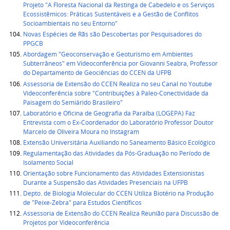
Projeto "A Floresta Nacional da Restinga de Cabedelo e os Serviços
Ecossistêmicos: Práticas Sustentáveis e a Gestão de Conflitos
Socioambientais no seu Entorno"
Novas Espécies de Rãs são Descobertas por Pesquisadores do
PPGCB
Abordagem "Geoconservação e Geoturismo em Ambientes
Subterrâneos" em Videoconferência por Giovanni Seabra, Professor
do Departamento de Geociências do CCEN da UFPB
Assessoria de Extensão do CCEN Realiza no seu Canal no Youtube
Videoconferência sobre "Contribuições à Paleo-Conectividade da
Paisagem do Semiárido Brasileiro"
Laboratório e Oficina de Geografia da Paraíba (LOGEPA) Faz
Entrevista com o Ex-Coordenador do Laboratório Professor Doutor
Marcelo de Oliveira Moura no Instagram
Extensão Universitária Auxiliando no Saneamento Básico Ecológico
Regulamentação das Atividades da Pós-Graduação no Período de
Isolamento Social
Orientação sobre Funcionamento das Atividades Extensionistas
Durante a Suspensão das Atividades Presenciais na UFPB
Depto. de Biologia Molecular do CCEN Utiliza Biotério na Produção
de "Peixe-Zebra" para Estudos Científicos
Assessoria de Extensão do CCEN Realiza Reunião para Discussão de
Projetos por Videoconferência