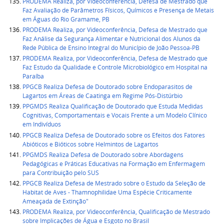
PRODEMA Realiza, por Videoconferência, Defesa de Mestrado que
Faz Avaliação de Parâmetros Físicos, Químicos e Presença de Metais
em Águas do Rio Gramame, PB
PRODEMA Realiza, por Videoconferência, Defesa de Mestrado que
Faz Análise da Segurança Alimentar e Nutricional dos Alunos da
Rede Pública de Ensino Integral do Município de João Pessoa-PB
PRODEMA Realiza, por Videoconferência, Defesa de Mestrado que
Faz Estudo da Qualidade e Controle Microbiológico em Hospital na
Paraíba
PPGCB Realiza Defesa de Doutorado sobre Endoparasitos de
Lagartos em Áreas de Caatinga em Regime Pós-Distúrbio
PPGMDS Realiza Qualificação de Doutorado que Estuda Medidas
Cognitivas, Comportamentais e Vocais Frente a um Modelo Clínico
em Indivíduos
PPGCB Realiza Defesa de Doutorado sobre os Efeitos dos Fatores
Abióticos e Bióticos sobre Helmintos de Lagartos
PPGMDS Realiza Defesa de Doutorado sobre Abordagens
Pedagógicas e Práticas Educativas na Formação em Enfermagem
para Contribuição pelo SUS
PPGCB Realiza Defesa de Mestrado sobre o Estudo da Seleção de
Habitat de Aves - Thamnophilidae Uma Espécie Criticamente
Ameaçada de Extinção"
PRODEMA Realiza, por Videoconferência, Qualificação de Mestrado
sobre Implicações de Água e Esgoto no Brasil