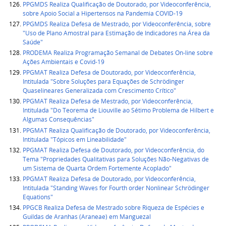
PPGMDS Realiza Qualificação de Doutorado, por Videoconferência,
sobre Apoio Social a Hipertensos na Pandemia COVID-19
PPGMDS Realiza Defesa de Mestrado, por Videoconferência, sobre
"Uso de Plano Amostral para Estimação de Indicadores na Área da
Saúde"
PRODEMA Realiza Programação Semanal de Debates On-line sobre
Ações Ambientais e Covid-19
PPGMAT Realiza Defesa de Doutorado, por Videoconferência,
Intitulada "Sobre Soluções para Equações de Schrödinger
Quaselineares Generalizada com Crescimento Crítico"
PPGMAT Realiza Defesa de Mestrado, por Videoconferência,
Intitulada "Do Teorema de Liouville ao Sétimo Problema de Hilbert e
Algumas Consequências"
PPGMAT Realiza Qualificação de Doutorado, por Videoconferência,
Intitulada "Tópicos em Lineabilidade"
PPGMAT Realiza Defesa de Doutorado, por Videoconferência, do
Tema "Propriedades Qualitativas para Soluções Não-Negativas de
um Sistema de Quarta Ordem Fortemente Acoplado"
PPGMAT Realiza Defesa de Doutorado, por Videoconferência,
Intitulada "Standing Waves for Fourth order Nonlinear Schrödinger
Equations"
PPGCB Realiza Defesa de Mestrado sobre Riqueza de Espécies e
Guildas de Aranhas (Araneae) em Manguezal