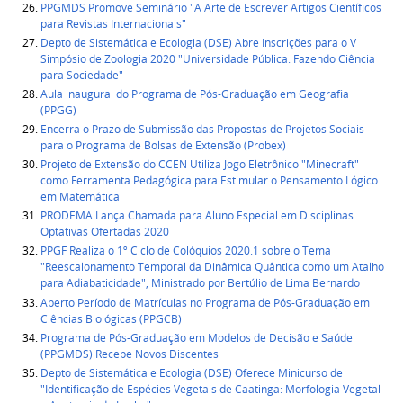
PPGMDS Promove Seminário "A Arte de Escrever Artigos Científicos
para Revistas Internacionais"
Depto de Sistemática e Ecologia (DSE) Abre Inscrições para o V
Simpósio de Zoologia 2020 "Universidade Pública: Fazendo Ciência
para Sociedade"
Aula inaugural do Programa de Pós-Graduação em Geografia
(PPGG)
Encerra o Prazo de Submissão das Propostas de Projetos Sociais
para o Programa de Bolsas de Extensão (Probex)
Projeto de Extensão do CCEN Utiliza Jogo Eletrônico "Minecraft"
como Ferramenta Pedagógica para Estimular o Pensamento Lógico
em Matemática
PRODEMA Lança Chamada para Aluno Especial em Disciplinas
Optativas Ofertadas 2020
PPGF Realiza o 1º Ciclo de Colóquios 2020.1 sobre o Tema
"Reescalonamento Temporal da Dinâmica Quântica como um Atalho
para Adiabaticidade", Ministrado por Bertúlio de Lima Bernardo
Aberto Período de Matrículas no Programa de Pós-Graduação em
Ciências Biológicas (PPGCB)
Programa de Pós-Graduação em Modelos de Decisão e Saúde
(PPGMDS) Recebe Novos Discentes
Depto de Sistemática e Ecologia (DSE) Oferece Minicurso de
"Identificação de Espécies Vegetais de Caatinga: Morfologia Vegetal