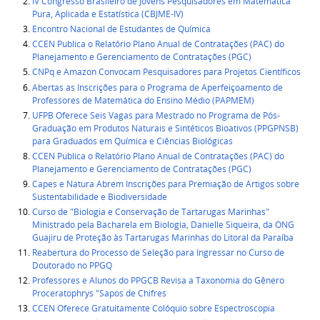
IV Congresso Brasileiro de Jovens Pesquisadores em Matemática
Pura, Aplicada e Estatística (CBJME-IV)
Encontro Nacional de Estudantes de Química
CCEN Publica o Relatório Plano Anual de Contratações (PAC) do
Planejamento e Gerenciamento de Contratações (PGC)
CNPq e Amazon Convocam Pesquisadores para Projetos Científicos
Abertas as Inscrições para o Programa de Aperfeiçoamento de
Professores de Matemática do Ensino Médio (PAPMEM)
UFPB Oferece Seis Vagas para Mestrado no Programa de Pós-
Graduação em Produtos Naturais e Sintéticos Bioativos (PPGPNSB)
para Graduados em Química e Ciências Biológicas
CCEN Publica o Relatório Plano Anual de Contratações (PAC) do
Planejamento e Gerenciamento de Contratações (PGC)
Capes e Natura Abrem Inscrições para Premiação de Artigos sobre
Sustentabilidade e Biodiversidade
Curso de "Biologia e Conservação de Tartarugas Marinhas"
Ministrado pela Bacharela em Biologia, Danielle Siqueira, da ONG
Guajiru de Proteção às Tartarugas Marinhas do Litoral da Paraíba
Reabertura do Processo de Seleção para Ingressar no Curso de
Doutorado no PPGQ
Professores e Alunos do PPGCB Revisa a Taxonomia do Gênero
Proceratophrys "Sapos de Chifres
CCEN Oferece Gratuitamente Colóquio sobre Espectroscopia