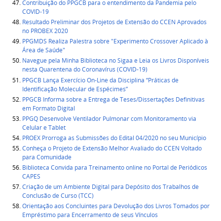
Contribuição do PPGCB para o entendimento da Pandemia pelo
COVID-19
Resultado Preliminar dos Projetos de Extensão do CCEN Aprovados
no PROBEX 2020
PPGMDS Realiza Palestra sobre "Experimento Crossover Aplicado à
Área de Saúde"
Navegue pela Minha Biblioteca no Sigaa e Leia os Livros Disponíveis
nesta Quarentena do Coronavírus (COVID-19)
PPGCB Lança Exercício On-Line da Disciplina “Práticas de
Identificação Molecular de Espécimes”
PPGCB Informa sobre a Entrega de Teses/Dissertações Definitivas
em Formato Digital
PPGQ Desenvolve Ventilador Pulmonar com Monitoramento via
Celular e Tablet
PROEX Prorroga as Submissões do Edital 04/2020 no seu Município
Conheça o Projeto de Extensão Melhor Avaliado do CCEN Voltado
para Comunidade
Biblioteca Convida para Treinamento online no Portal de Periódicos
CAPES
Criação de um Ambiente Digital para Depósito dos Trabalhos de
Conclusão de Curso (TCC)
Orientação aos Concluintes para Devolução dos Livros Tomados por
Empréstimo para Encerramento de seus Vínculos