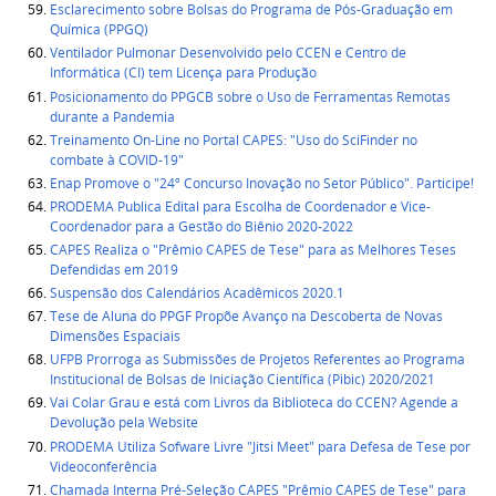
Esclarecimento sobre Bolsas do Programa de Pós-Graduação em
Química (PPGQ)
Ventilador Pulmonar Desenvolvido pelo CCEN e Centro de
Informática (CI) tem Licença para Produção
Posicionamento do PPGCB sobre o Uso de Ferramentas Remotas
durante a Pandemia
Treinamento On-Line no Portal CAPES: "Uso do SciFinder no
combate à COVID-19"
Enap Promove o "24º Concurso Inovação no Setor Público". Participe!
PRODEMA Publica Edital para Escolha de Coordenador e Vice-
Coordenador para a Gestão do Biênio 2020-2022
CAPES Realiza o "Prêmio CAPES de Tese" para as Melhores Teses
Defendidas em 2019
Suspensão dos Calendários Acadêmicos 2020.1
Tese de Aluna do PPGF Propõe Avanço na Descoberta de Novas
Dimensões Espaciais
UFPB Prorroga as Submissões de Projetos Referentes ao Programa
Institucional de Bolsas de Iniciação Científica (Pibic) 2020/2021
Vai Colar Grau e está com Livros da Biblioteca do CCEN? Agende a
Devolução pela Website
PRODEMA Utiliza Sofware Livre "Jitsi Meet" para Defesa de Tese por
Videoconferência
Chamada Interna Pré-Seleção CAPES "Prêmio CAPES de Tese" para