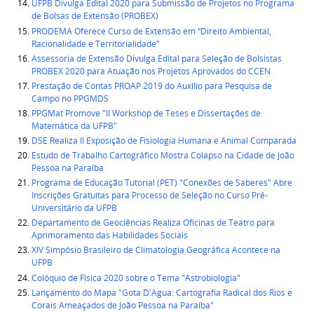
UFPB Divulga Edital 2020 para Submissão de Projetos no Programa
de Bolsas de Extensão (PROBEX)
PRODEMA Oferece Curso de Extensão em “Direito Ambiental,
Racionalidade e Territorialidade”
Assessoria de Extensão Divulga Edital para Seleção de Bolsistas
PROBEX 2020 para Atuação nos Projetos Aprovados do CCEN
Prestação de Contas PROAP 2019 do Auxílio para Pesquisa de
Campo no PPGMDS
PPGMat Promove "II Workshop de Teses e Dissertações de
Matemática da UFPB"
DSE Realiza II Exposição de Fisiologia Humana e Animal Comparada
Estudo de Trabalho Cartográfico Mostra Colapso na Cidade de João
Pessoa na Paraíba
Programa de Educação Tutorial (PET) "Conexões de Saberes" Abre
Inscrições Gratuitas para Processo de Seleção no Curso Pré-
Universitário da UFPB
Departamento de Geociências Realiza Oficinas de Teatro para
Aprimoramento das Habilidades Sociais
XIV Simpósio Brasileiro de Climatologia Geográfica Acontece na
UFPB
Colóquio de Física 2020 sobre o Tema "Astrobiologia"
Lançamento do Mapa "Gota D'Agua: Cartografia Radical dos Rios e
Corais Ameaçados de João Pessoa na Paraíba"