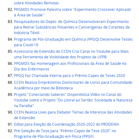
sobre Atividades Remotas
PPGMDS Promove Palestra sobre "Experimento Crossover Aplicado
à Área de Saúde"
Pesquisadores do Depto. de Química Desenvolveram Experimento
para Retirar Substâncias Poluentes e Cancerígenas de Corantes da
Indústria Têxtil
Programa de Pós-Graduação em Química (PPGQ) Desenvolve Testes
para Covid-19
Assessoria de Extensão do CCEN Cria Canal no Youtube para Mais
uma Ferramenta de Visibilidade dos Projetos da UFPB
PPGMDS faz Homenagem aos Profissionais da Área de Saúde no
Dia dos Enfermeiros
PPGQ Faz Chamada Interna para o Prêmio Capes de Teses 2020
CCEN Realiza Empréstimos Domiciliares de Livros para Comunidade
Acadêmica por meio da Biblioteca
Projeto "Conectando Saberes" Disponibiliza Vídeo no Canal do
Youtube sobre o Projeto "Do Litoral ao Sertão: Sociedade e Natureza
na Paraíba"
CCEN Realiza Lives para Debater Temas de Interesse das Atividades
de Extensão
Edital para Eleição de Coordenação 2020-2022 do PRODEMA
Pré-Seleção de Tese para "Prêmio Capes de Tese 2020" no
Programa de Pós-Graduação em Física (PPGF)