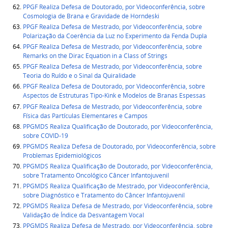
PPGF Realiza Defesa de Doutorado, por Videoconferência, sobre
Cosmologia de Brana e Gravidade de Horndeski
PPGF Realiza Defesa de Mestrado, por Videoconferência, sobre
Polarização da Coerência da Luz no Experimento da Fenda Dupla
PPGF Realiza Defesa de Mestrado, por Videoconferência, sobre
Remarks on the Dirac Equation in a Class of Strings
PPGF Realiza Defesa de Mestrado, por Videoconferência, sobre
Teoria do Ruído e o Sinal da Quiralidade
PPGF Realiza Defesa de Doutorado, por Videoconferência, sobre
Aspectos de Estruturas Tipo-Kink e Modelos de Branas Espessas
PPGF Realiza Defesa de Mestrado, por Videoconferência, sobre
Física das Partículas Elementares e Campos
PPGMDS Realiza Qualificação de Doutorado, por Videoconferência,
sobre COVID-19
PPGMDS Realiza Defesa de Doutorado, por Videoconferência, sobre
Problemas Epidemiológicos
PPGMDS Realiza Qualificação de Doutorado, por Videoconferência,
sobre Tratamento Oncológico Câncer Infantojuvenil
PPGMDS Realiza Qualificação de Mestrado, por Videoconferência,
sobre Diagnóstico e Tratamento do Câncer Infantojuvenil
PPGMDS Realiza Defesa de Mestrado, por Videoconferência, sobre
Validação de Índice da Desvantagem Vocal
PPGMDS Realiza Defesa de Mestrado, por Videoconferência, sobre