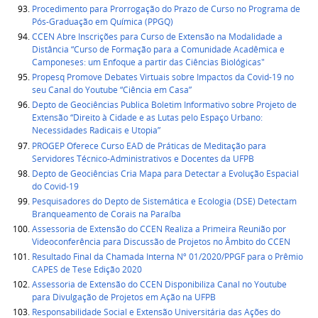
Procedimento para Prorrogação do Prazo de Curso no Programa de
Pós-Graduação em Química (PPGQ)
CCEN Abre Inscrições para Curso de Extensão na Modalidade a
Distância “Curso de Formação para a Comunidade Acadêmica e
Camponeses: um Enfoque a partir das Ciências Biológicas"
Propesq Promove Debates Virtuais sobre Impactos da Covid-19 no
seu Canal do Youtube “Ciência em Casa”
Depto de Geociências Publica Boletim Informativo sobre Projeto de
Extensão “Direito à Cidade e as Lutas pelo Espaço Urbano:
Necessidades Radicais e Utopia”
PROGEP Oferece Curso EAD de Práticas de Meditação para
Servidores Técnico-Administrativos e Docentes da UFPB
Depto de Geociências Cria Mapa para Detectar a Evolução Espacial
do Covid-19
Pesquisadores do Depto de Sistemática e Ecologia (DSE) Detectam
Branqueamento de Corais na Paraíba
Assessoria de Extensão do CCEN Realiza a Primeira Reunião por
Videoconferência para Discussão de Projetos no Âmbito do CCEN
Resultado Final da Chamada Interna Nº 01/2020/PPGF para o Prêmio
CAPES de Tese Edição 2020
Assessoria de Extensão do CCEN Disponibiliza Canal no Youtube
para Divulgação de Projetos em Ação na UFPB
Responsabilidade Social e Extensão Universitária das Ações do