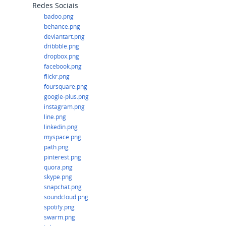
Redes Sociais
badoo.png
behance.png
deviantart.png
dribbble.png
dropbox.png
facebook.png
flickr.png
foursquare.png
google-plus.png
instagram.png
line.png
linkedin.png
myspace.png
path.png
pinterest.png
quora.png
skype.png
snapchat.png
soundcloud.png
spotify.png
swarm.png