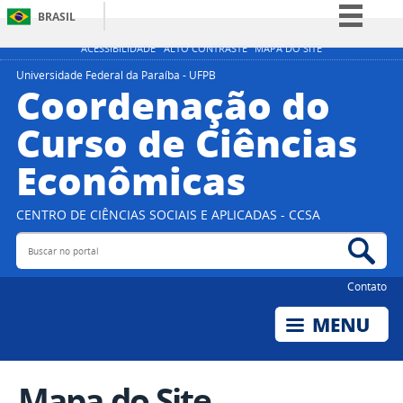
BRASIL
Simplifique!
ACESSIBILIDADE
ALTO CONTRASTE
MAPA DO SITE
Comunica BR
Universidade Federal da Paraíba - UFPB
Coordenação do
Participe
Curso de Ciências
Acesso à informação
Econômicas
Legislação
Canais
CENTRO DE CIÊNCIAS SOCIAIS E APLICADAS - CCSA
Buscar no portal
Bus
Contato
Mapa do Site