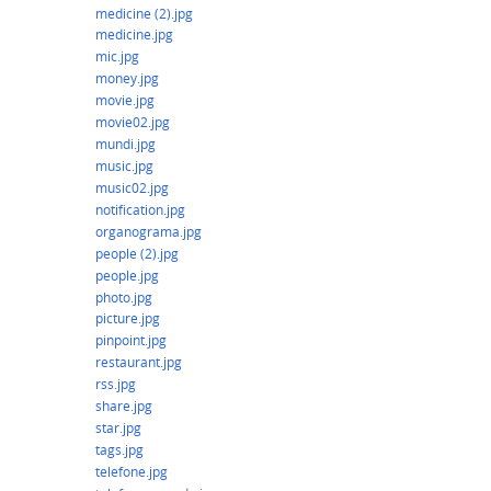
medicine (2).jpg
medicine.jpg
mic.jpg
money.jpg
movie.jpg
movie02.jpg
mundi.jpg
music.jpg
music02.jpg
notification.jpg
organograma.jpg
people (2).jpg
people.jpg
photo.jpg
picture.jpg
pinpoint.jpg
restaurant.jpg
rss.jpg
share.jpg
star.jpg
tags.jpg
telefone.jpg