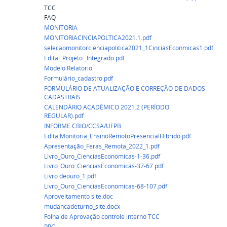
TCC
FAQ
MONITORIA
MONITORIACINCIAPOLTICA2021.1.pdf
selecaomonitorcienciapolitica2021_1CinciasEconmicas1.pdf
Edital_Projeto _Integrado.pdf
Modelo Relatorio
Formulário_cadastro.pdf
FORMULÁRIO DE ATUALIZAÇÃO E CORREÇÃO DE DADOS
CADASTRAIS
CALENDÁRIO ACADÊMICO 2021.2 (PERÍODO
REGULAR).pdf
INFORME CBIO/CCSA/UFPB
EditalMonitoria_EnsinoRemotoPresencialHibrido.pdf
Apresentação_Feras_Remota_2022_1.pdf
Livro_Ouro_CienciasEconomicas-1-36.pdf
Livro_Ouro_CienciasEconomicas-37-67.pdf
Livro deouro_1.pdf
Livro_Ouro_CienciasEconomicas-68-107.pdf
Aproveitamento site.doc
mudancadeturno_site.docx
Folha de Aprovação controle interno TCC
PPC