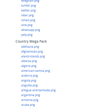
telegram.png
tumblr.png
twitter.png
viber.png
vimeo.png
vine.png
whatsapp.png
yelp.png
Country Mega Pack
abkhazia.png
afghanistan.png
aland-islands.png
albania.png
algeria.png
american-samoa.png
andorra.png
angola.png
anguilla.png
antigua-and-barbuda.png
argentina.png
armenia.png
aruba.png