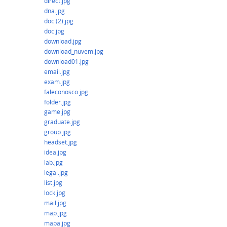
direct.jpg
dna.jpg
doc (2).jpg
doc.jpg
download.jpg
download_nuvem.jpg
download01.jpg
email.jpg
exam.jpg
faleconosco.jpg
folder.jpg
game.jpg
graduate.jpg
group.jpg
headset.jpg
idea.jpg
lab.jpg
legal.jpg
list.jpg
lock.jpg
mail.jpg
map.jpg
mapa.jpg