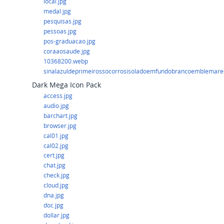
local.jpg
medal.jpg
pesquisas.jpg
pessoas.jpg
pos-graduacao.jpg
coraaosaude.jpg
10368200.webp
sinalazuldeprimeirossocorrosisoladoemfundobrancoemblemar
Dark Mega Icon Pack
access.jpg
audio.jpg
barchart.jpg
browser.jpg
cal01.jpg
cal02.jpg
cert.jpg
chat.jpg
check.jpg
cloud.jpg
dna.jpg
doc.jpg
dollar.jpg