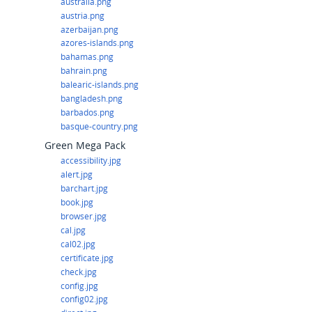
australia.png
austria.png
azerbaijan.png
azores-islands.png
bahamas.png
bahrain.png
balearic-islands.png
bangladesh.png
barbados.png
basque-country.png
Green Mega Pack
accessibility.jpg
alert.jpg
barchart.jpg
book.jpg
browser.jpg
cal.jpg
cal02.jpg
certificate.jpg
check.jpg
config.jpg
config02.jpg