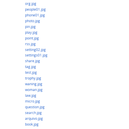
org.jpg
people01.jpg
phone01.jpg
photo.jpg
pin.jpg
play.jpg
point.jpg
rss.jpg
setting02.jpg
settings01.jpg
share.jpg
tag.jpg
test.jpg
trophy.jpg
waning.jpg
woman.jpg
law.jpg
micro.jpg
question.jpg
search.jpg
arquivo.jpg
book.jpg