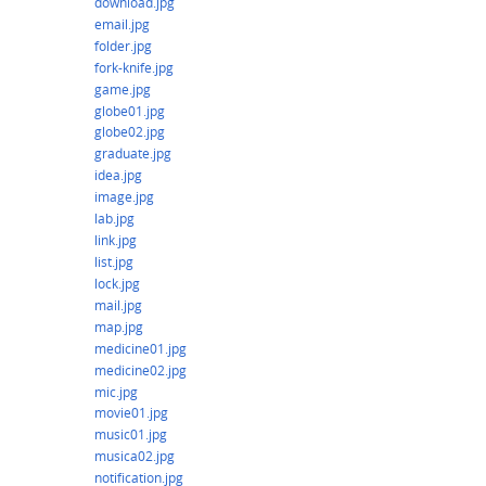
download.jpg
email.jpg
folder.jpg
fork-knife.jpg
game.jpg
globe01.jpg
globe02.jpg
graduate.jpg
idea.jpg
image.jpg
lab.jpg
link.jpg
list.jpg
lock.jpg
mail.jpg
map.jpg
medicine01.jpg
medicine02.jpg
mic.jpg
movie01.jpg
music01.jpg
musica02.jpg
notification.jpg