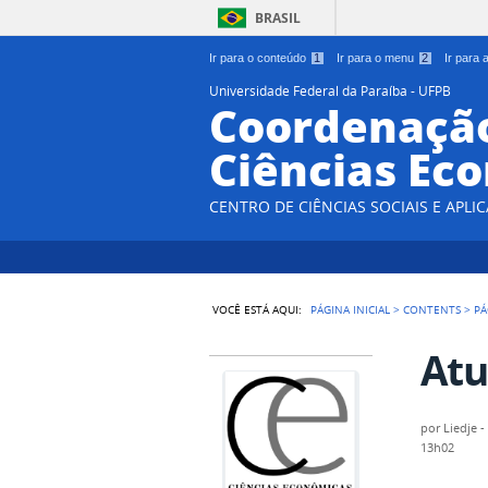
BRASIL
Ir para o conteúdo
1
Ir para o menu
2
Ir para
Universidade Federal da Paraíba - UFPB
Coordenação
Ciências Ec
CENTRO DE CIÊNCIAS SOCIAIS E APLIC
VOCÊ ESTÁ AQUI:
PÁGINA INICIAL
>
CONTENTS
>
PÁ
Atu
por
Liedje 
13h02