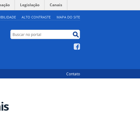
mação
Legislação
Canais
IBILIDADE
ALTO CONTRASTE
MAPA DO SITE
Buscar no portal
Buscar no portal
Facebook
Contato
is