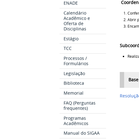
Coorden
ENADE
Calendário
Confer
Acadêmico e
Abrir 
Oferta de
Encam
Disciplinas
Estágio
Subcoord
TCC
Realiz
Processos /
Formulários
Legislação
Base
Biblioteca
Memorial
Resoluçã
FAQ (Perguntas
frequentes)
Programas
Acadêmicos
Manual do SIGAA