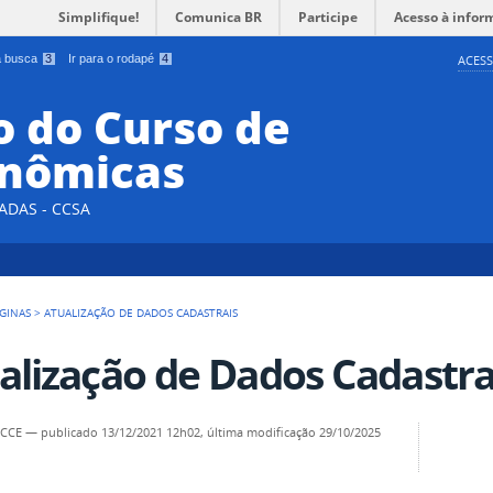
Simplifique!
Comunica BR
Participe
Acesso à infor
 a busca
3
Ir para o rodapé
4
ACESS
 do Curso de
onômicas
ADAS - CCSA
GINAS
>
ATUALIZAÇÃO DE DADOS CADASTRAIS
alização de Dados Cadastra
- CCE
—
publicado
13/12/2021 12h02,
última modificação
29/10/2025