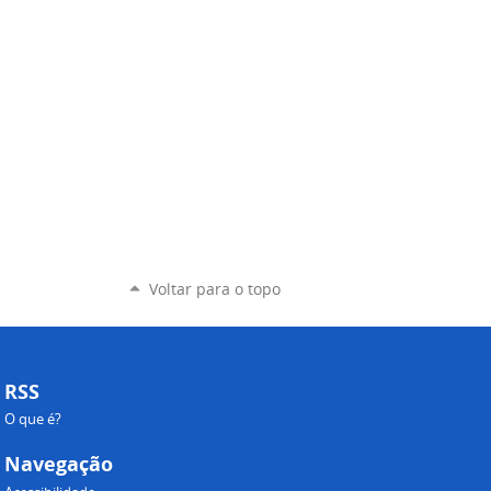
Voltar para o topo
RSS
O que é?
Navegação