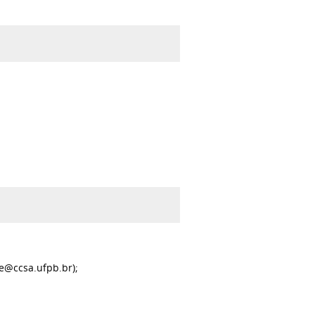
e@ccsa.ufpb.br);