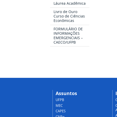
Láurea Acadêmica
Livro de Ouro
Curso de Ciências
Econômicas
FORMULÁRIO DE
INFORMAÇÕES
EMERGENCIAIS –
CAECO/UFPB
Assuntos
UFPB
MEC
A
CAPES
CNPq