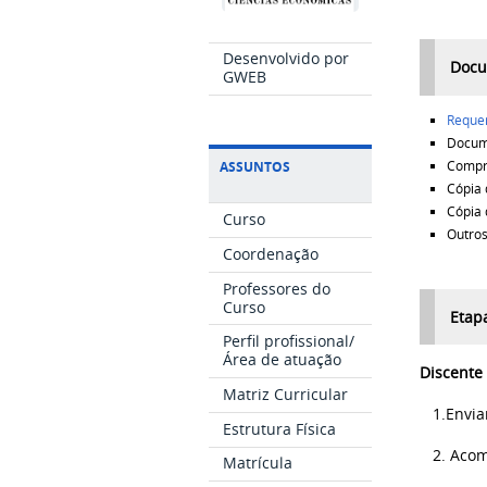
Desenvolvido por
Docu
GWEB
Requer
Docume
Compro
ASSUNTOS
Cópia d
Cópia 
Curso
Outros
Coordenação
Professores do
Curso
Etap
Perfil profissional/
Área de atuação
Discente
Matriz Curricular
1.Enviar
Estrutura Física
2. Acom
Matrícula