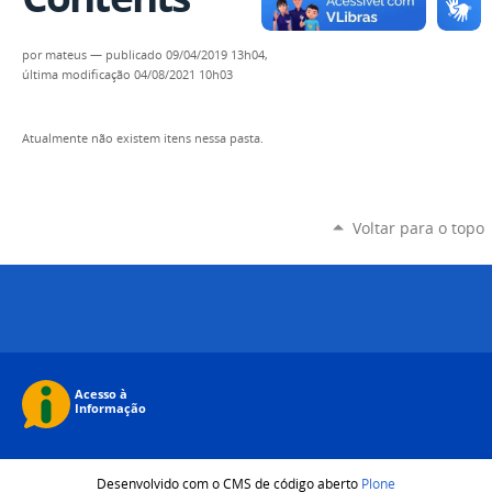
por
mateus
—
publicado
09/04/2019 13h04,
última modificação
04/08/2021 10h03
Atualmente não existem itens nessa pasta.
Voltar para o topo
Desenvolvido com o CMS de código aberto
Plone