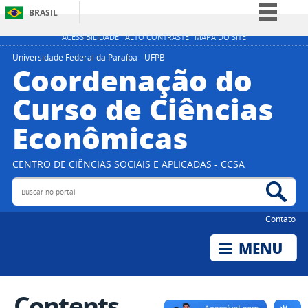
BRASIL
Simplifique!
ACESSIBILIDADE
ALTO CONTRASTE
MAPA DO SITE
Comunica BR
Universidade Federal da Paraíba - UFPB
Coordenação do
Participe
Curso de Ciências
Acesso à informação
Econômicas
Legislação
Canais
CENTRO DE CIÊNCIAS SOCIAIS E APLICADAS - CCSA
Buscar no portal
Bus
Contato
Contents