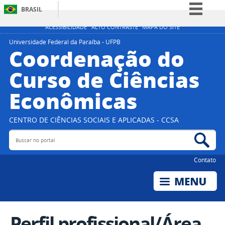
BRASIL
Simplifique!
ACESSIBILIDADE
ALTO CONTRASTE
MAPA DO SITE
Comunica BR
Universidade Federal da Paraíba - UFPB
Coordenação do
Participe
Curso de Ciências
Acesso à informação
Econômicas
Legislação
Canais
CENTRO DE CIÊNCIAS SOCIAIS E APLICADAS - CCSA
Buscar no portal
Bus
Contato
Perfil profissional/Área