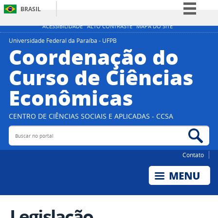
BRASIL
Simplifique!
ACESSIBILIDADE
ALTO CONTRASTE
MAPA DO SITE
Comunica BR
Universidade Federal da Paraíba - UFPB
Coordenação do
Participe
Curso de Ciências
Acesso à informação
Econômicas
Legislação
Canais
CENTRO DE CIÊNCIAS SOCIAIS E APLICADAS - CCSA
Buscar no portal
Bus
Contato
Legislação