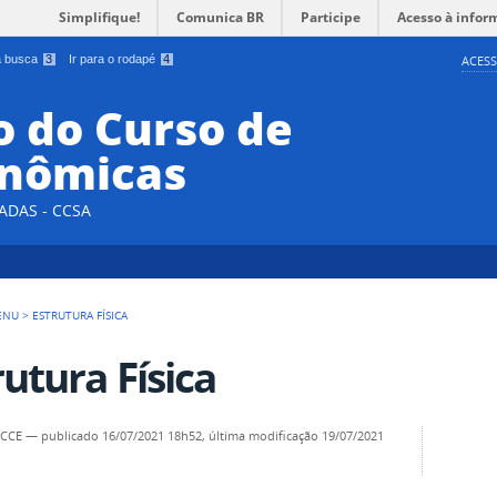
Simplifique!
Comunica BR
Participe
Acesso à infor
 a busca
3
Ir para o rodapé
4
ACESS
 do Curso de
onômicas
ADAS - CCSA
ENU
>
ESTRUTURA FÍSICA
rutura Física
- CCE
—
publicado
16/07/2021 18h52,
última modificação
19/07/2021