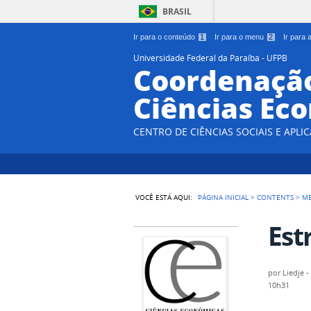
BRASIL
Ir para o conteúdo
1
Ir para o menu
2
Ir para
Universidade Federal da Paraíba - UFPB
Coordenação
Ciências Ec
CENTRO DE CIÊNCIAS SOCIAIS E APLIC
VOCÊ ESTÁ AQUI:
PÁGINA INICIAL
>
CONTENTS
>
M
Est
por
Liedje 
10h31