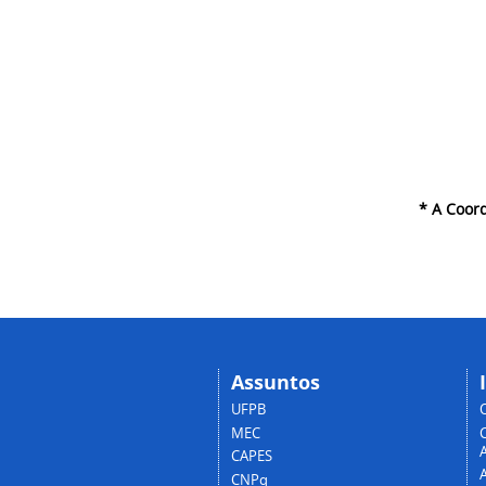
* A Coor
Assuntos
UFPB
MEC
A
CAPES
CNPq