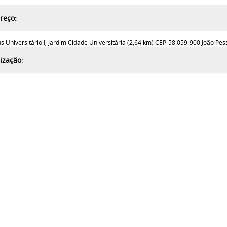
reço:
versitário I, Jardim Cidade Universitária (2,64 km) CEP-58.059-900 João Pes
lização
: