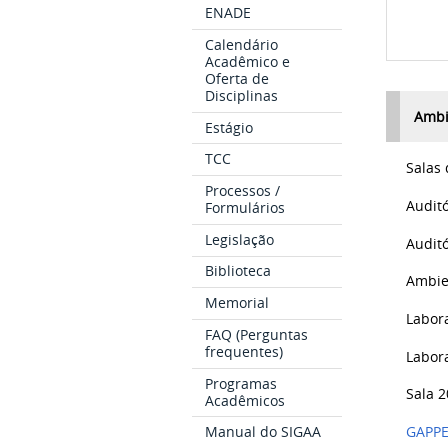
ENADE
Calendário
Acadêmico e
Oferta de
Disciplinas
Ambi
Estágio
TCC
Salas 
Processos /
Auditór
Formulários
Legislação
Auditór
Biblioteca
Ambie
Memorial
Laborató
FAQ (Perguntas
frequentes)
Laborató
Programas
Sala 209
Acadêmicos
Manual do SIGAA
GAPP