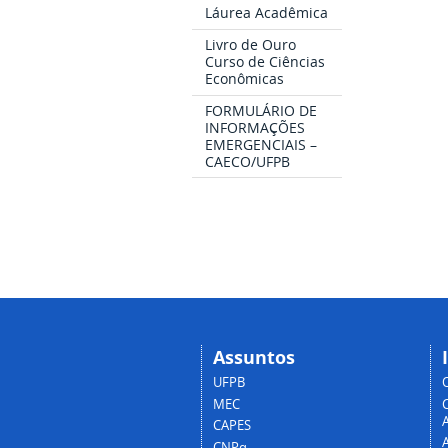
Láurea Acadêmica
Livro de Ouro
Curso de Ciências
Econômicas
FORMULÁRIO DE
INFORMAÇÕES
EMERGENCIAIS –
CAECO/UFPB
Assuntos
UFPB
MEC
A
CAPES
CNPq