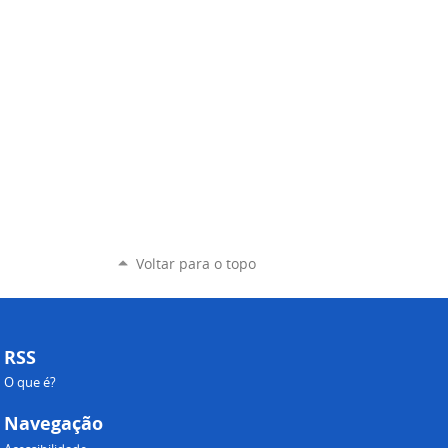
Voltar para o topo
RSS
O que é?
Navegação