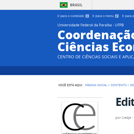
BRASIL
Ir para o conteúdo
1
Ir para o menu
2
Ir para
Universidade Federal da Paraíba - UFPB
Coordenação
Ciências Ec
CENTRO DE CIÊNCIAS SOCIAIS E APLIC
VOCÊ ESTÁ AQUI:
PÁGINA INICIAL
>
CONTENTS
>
D
Edi
por
Liedje 