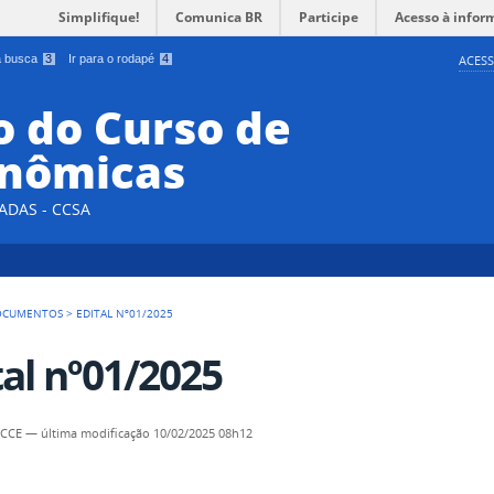
Simplifique!
Comunica BR
Participe
Acesso à infor
 a busca
3
Ir para o rodapé
4
ACESS
 do Curso de
onômicas
ADAS - CCSA
OCUMENTOS
>
EDITAL Nº01/2025
tal nº01/2025
- CCE
—
última modificação
10/02/2025 08h12