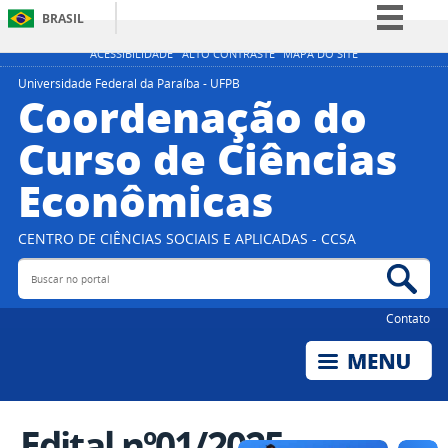
BRASIL
Simplifique!
ACESSIBILIDADE
ALTO CONTRASTE
MAPA DO SITE
Comunica BR
Universidade Federal da Paraíba - UFPB
Coordenação do
Participe
Curso de Ciências
Acesso à informação
Econômicas
Legislação
Canais
CENTRO DE CIÊNCIAS SOCIAIS E APLICADAS - CCSA
Buscar no portal
Bus
Contato
Edital nº01/2025