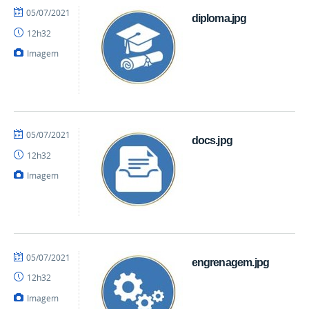
por
publicado
05/07/2021
diploma.jpg
mateus
12h32
Imagem
por
publicado
05/07/2021
docs.jpg
mateus
12h32
Imagem
por
publicado
05/07/2021
engrenagem.jpg
mateus
12h32
Imagem