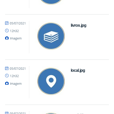
por
publicado
05/07/2021
livros.jpg
mateus
12h32
Imagem
por
publicado
05/07/2021
local.jpg
mateus
12h32
Imagem
por
publicado
05/07/2021