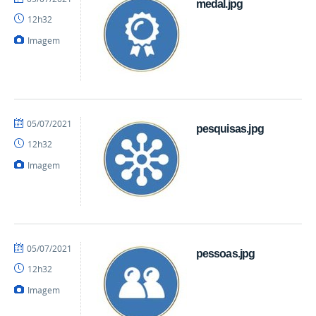
medal.jpg
mateus
12h32
Imagem
por
publicado
05/07/2021
pesquisas.jpg
mateus
12h32
Imagem
por
publicado
05/07/2021
pessoas.jpg
mateus
12h32
Imagem