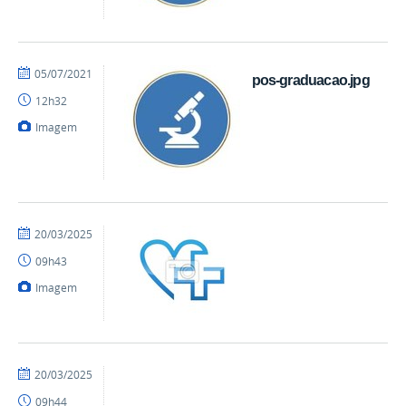
por
publicado
05/07/2021
pos-graduacao.jpg
mateus
12h32
Imagem
por
publicado
20/03/2025
Liedje
09h43
-
CCE
Imagem
por
publicado
20/03/2025
Liedje
09h44
-