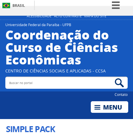
BRASIL
Simplifique!
ACESSIBILIDADE
ALTO CONTRASTE
MAPA DO SITE
Comunica BR
Universidade Federal da Paraíba - UFPB
Coordenação do
Participe
Curso de Ciências
Acesso à informação
Econômicas
Legislação
Canais
CENTRO DE CIÊNCIAS SOCIAIS E APLICADAS - CCSA
Buscar no portal
Bus
Contato
SIMPLE PACK