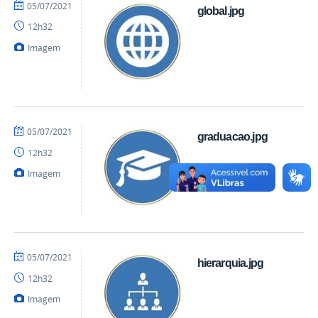
por
publicado
05/07/2021
global.jpg
mateus
12h32
Imagem
por
publicado
05/07/2021
graduacao.jpg
mateus
12h32
Imagem
por
publicado
05/07/2021
hierarquia.jpg
mateus
12h32
Imagem