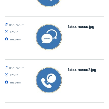
por
publicado
05/07/2021
faleconosco.jpg
mateus
12h32
Imagem
por
publicado
05/07/2021
faleconosco2.jpg
mateus
12h32
Imagem