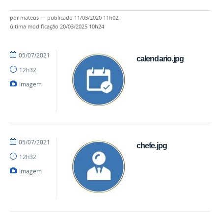
por
mateus
—
publicado
11/03/2020 11h02,
última modificação
20/03/2025 10h24
por
publicado
05/07/2021
calendario.jpg
mateus
12h32
Imagem
por
publicado
05/07/2021
chefe.jpg
mateus
12h32
Imagem