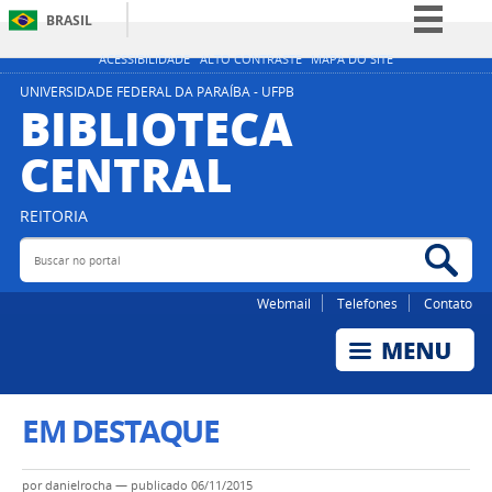
BRASIL
Simplifique!
ACESSIBILIDADE
ALTO CONTRASTE
MAPA DO SITE
Comunica BR
UNIVERSIDADE FEDERAL DA PARAÍBA - UFPB
BIBLIOTECA
Participe
CENTRAL
Acesso à informação
Legislação
REITORIA
Canais
Buscar no portal
Bus
Webmail
Telefones
Contato
EM DESTAQUE
por
danielrocha
—
publicado
06/11/2015