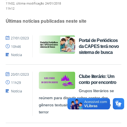
11h02,
última modificação
24/01/2018
11h12
Últimas notícias publicadas neste site
por
publicado
27/01/2023
Portal de Periódicos
costafilho87
da CAPES terá novo
10h46
sistema de busca
Notícia
por
publicado
20/01/2023
Clube literário: Um
costafilho87
conto por encontro
11h29
Notícia
Grupos literários se
reúnem para discutir sobre contos dos
gêneros textuais de fantasia, romance e
terror