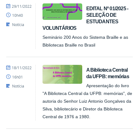
por
publicado
29/11/2022
EDITAL Nº 01/2025 -
costafilho87
SELEÇÃO DE
10h40
ESTUDANTES
Notícia
VOLUNTÁRIOS
Seminário 200 Anos do Sistema Braille e as
Bibliotecas Braille no Brasil
por
publicado
18/11/2022
A Biblioteca Central
costafilho87
da UFPB: memórias
16h01
Notícia
Apresentação do livro
"A Biblioteca Central da UFPB: memórias", de
autoria do Senhor Luiz Antonio Gonçalves da
Silva, bibliotecário e Diretor da Biblioteca
Central de 1976 a 1980.