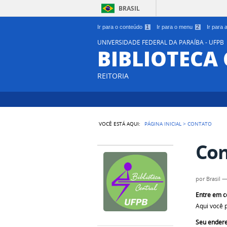
BRASIL
Ir para o conteúdo
1
Ir para o menu
2
Ir para
UNIVERSIDADE FEDERAL DA PARAÍBA - UFPB
BIBLIOTECA
REITORIA
VOCÊ ESTÁ AQUI:
PÁGINA INICIAL
>
CONTATO
Con
por
Brasil
Entre em c
Aqui você 
Seu endere