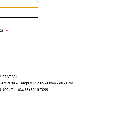
os
A CENTRAL
ersitária – Campus I / João Pessoa - PB - Brasil
9-900 / Tel: (0xx83) 3216-7099