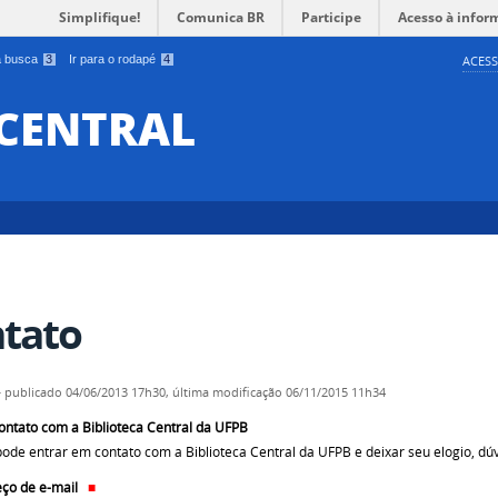
Simplifique!
Comunica BR
Participe
Acesso à infor
 a busca
3
Ir para o rodapé
4
ACESS
 CENTRAL
tato
—
publicado
04/06/2013 17h30,
última modificação
06/11/2015 11h34
ontato com a Biblioteca Central da UFPB
pode entrar em contato com a Biblioteca Central da UFPB e deixar seu elogio, dú
ço de e-mail