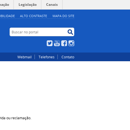
mação
Legislação
Canais
IBILIDADE
ALTO CONTRASTE
MAPA DO SITE
Buscar no portal
Buscar no portal
Twitter
YouTube
Facebook
Instagram
Webmail
Telefones
Contato
vida ou reclamação.