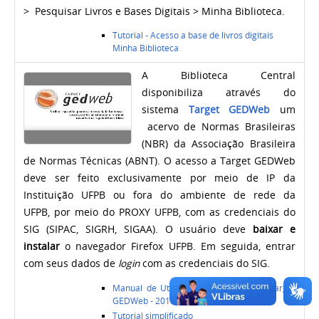
>
Pesquisar Livros e Bases Digitais
> Minha Biblioteca
.
Tutorial - Acesso a base de livros digitais
Minha Biblioteca
A Biblioteca Central
disponibiliza através do
sistema
Target GEDWeb
um
acervo de Normas Brasileiras
(NBR) da Associação Brasileira
de Normas Técnicas (ABNT). O
acesso a Target GEDWeb
deve
ser feito exclusivamente por meio de IP da
Instituição UFPB ou
fora do ambiente de rede da
UFPB,
por meio do PROXY UFPB, com as credenciais do
SIG (SIPAC, SIGRH, SIGAA). O usuário deve
baixar e
instalar
o navegador Firefox UFPB. Em seguida, entrar
com seus dados de
login
com
as credenciais do SIG.
Manual de Utilização elaborado pela Target
GEDWeb - 2016
Tutorial simplificado