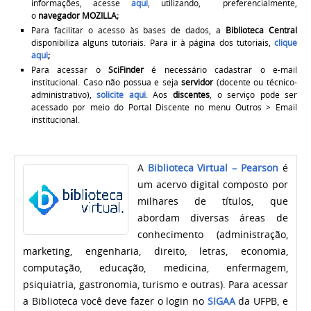
informações, acesse
aqui
, utilizando, preferencialmente,
o
navegador MOZILLA;
Para facilitar o acesso às bases de dados, a
Biblioteca Central
disponibiliza alguns tutoriais. Para ir à página dos tutoriais,
clique
aqui
;
Para acessar o
SciFinder
é necessário cadastrar o e-mail
institucional. Caso
não possua e
seja
servidor
(docente ou técnico-
administrativo),
solicite aqui
. Aos
discentes
, o serviço pode ser
acessado por meio do Portal Discente no menu Outros > Email
institucional.
A
Biblioteca Virtual – Pearson
é
um acervo digital composto por
milhares de títulos, que
abordam diversas áreas de
conhecimento (administração,
marketing, engenharia, direito, letras, economia,
computação, educação, medicina, enfermagem,
psiquiatria, gastronomia, turismo e outras). Para acessar
a Biblioteca você deve fazer o login no
SIGAA
da UFPB, e