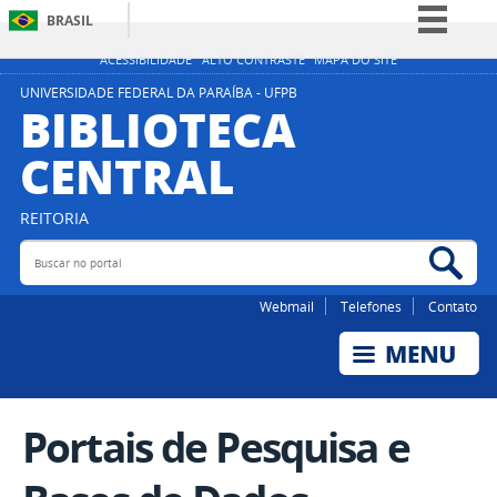
BRASIL
Simplifique!
ACESSIBILIDADE
ALTO CONTRASTE
MAPA DO SITE
Comunica BR
UNIVERSIDADE FEDERAL DA PARAÍBA - UFPB
BIBLIOTECA
Participe
CENTRAL
Acesso à informação
Legislação
REITORIA
Canais
Buscar no portal
Bus
Webmail
Telefones
Contato
Portais de Pesquisa e