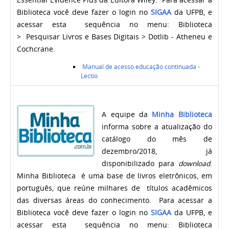
Essential Evidence Plus da Editora Wiley.
Para acessar a
Biblioteca você deve fazer o login no
SIGAA
da UFPB, e
acessar esta sequência no menu:
Biblioteca
> Pesquisar Livros e Bases Digitais > Dotlib - Atheneu e
Cochcrane.
Manual de acesso educação continuada -
Lectio
A equipe da
Minha Biblioteca
informa sobre a atualização do
catálogo do mês de
dezembro/2018, já
disponibilizado para
download
.
Minha Biblioteca é uma base de livros eletrônicos, em
português
,
que reúne milhares de títulos acadêmicos
das diversas áreas do conhecimento. Para acessar a
Biblioteca você deve fazer o login no
SIGAA
da UFPB, e
acessar esta sequência no menu:
Biblioteca