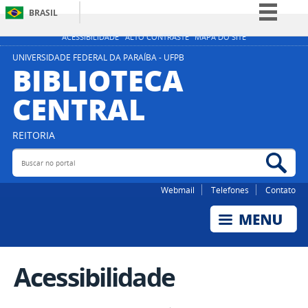
BRASIL
Simplifique!
ACESSIBILIDADE
ALTO CONTRASTE
MAPA DO SITE
Comunica BR
UNIVERSIDADE FEDERAL DA PARAÍBA - UFPB
BIBLIOTECA
Participe
CENTRAL
Acesso à informação
Legislação
REITORIA
Canais
Buscar no portal
Bus
Webmail
Telefones
Contato
Acessibilidade