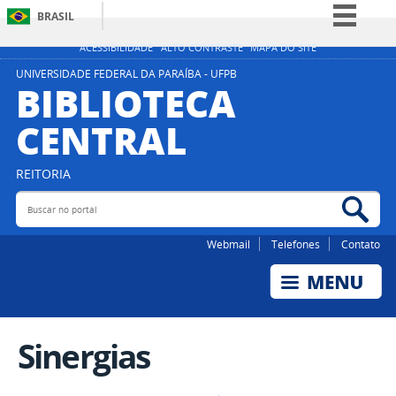
BRASIL
Simplifique!
ACESSIBILIDADE
ALTO CONTRASTE
MAPA DO SITE
Comunica BR
UNIVERSIDADE FEDERAL DA PARAÍBA - UFPB
BIBLIOTECA
Participe
CENTRAL
Acesso à informação
Legislação
REITORIA
Canais
Buscar no portal
Bus
Webmail
Telefones
Contato
Sinergias