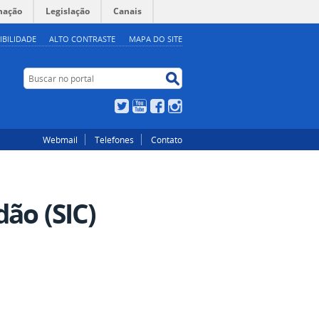
mação
Legislação
Canais
IBILIDADE
ALTO CONTRASTE
MAPA DO SITE
Buscar no portal
Buscar no portal
Twitter
YouTube
Facebook
Instagram
Webmail
Telefones
Contato
ão (SIC)