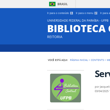
BRASIL
Ir para o conteúdo
1
Ir para o menu
2
Ir para
UNIVERSIDADE FEDERAL DA PARAÍBA - UFPB
BIBLIOTECA
REITORIA
VOCÊ ESTÁ AQUI:
PÁGINA INICIAL
>
CONTENTS
>
M
Ser
por
Jacquel
03/04/2025