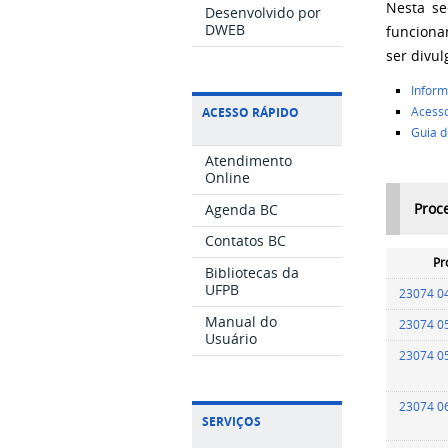
Nesta se
Desenvolvido por
DWEB
funciona
ser divul
Inform
Acesso
ACESSO RÁPIDO
Guia d
Atendimento
Online
Agenda BC
Proce
Contatos BC
Pr
Bibliotecas da
UFPB
23074 0
Manual do
23074 0
Usuário
23074 0
23074 0
SERVIÇOS