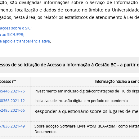
ção, são divulgadas informações sobre o Serviço de Informação 
mento, localização e dados de contato no âmbito da Universidad
gados, nesta área, os relatórios estatísticos de atendimento à Lei 
ações sobre o SIC
;
 ao SIC/UFPB;
e apoio à transparência ativa
;
ssos de solicitação de Acesso a Informação à Gestão BC - a partir 
ocesso nº
Informação núcleo a ser 
45446 2021-75
Investimento em inclusão digital/contratações de TIC do órg
50363 2021-12
Iniciativas de inclusão digital em período de pandemia
52495 2021-66
Responder a questionário sobre os lugares de me
67836 2021-49
Sobre adoção Software Livre AtoM (ICA-AtoM) como Plata
Documentos