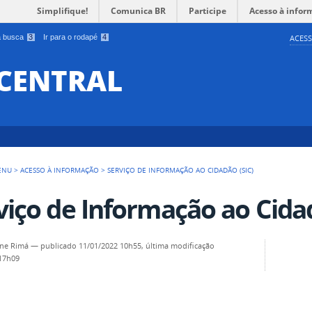
Simplifique!
Comunica BR
Participe
Acesso à infor
 a busca
3
Ir para o rodapé
4
ACESS
 CENTRAL
ENU
>
ACESSO À INFORMAÇÃO
>
SERVIÇO DE INFORMAÇÃO AO CIDADÃO (SIC)
viço de Informação ao Cidad
ine Rimá
—
publicado
11/01/2022 10h55,
última modificação
 17h09