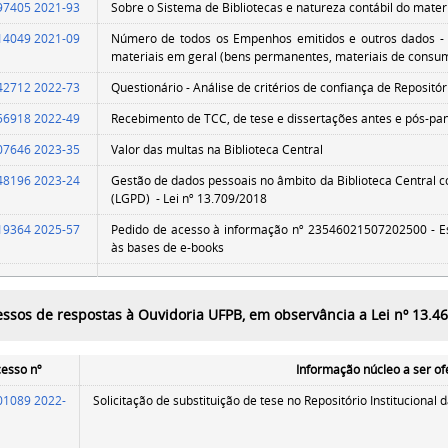
97405 2021-93
Sobre o Sistema de Bibliotecas e natureza contábil do mate
14049 2021-09
Número de todos os Empenhos emitidos e outros dados - j
materiais em geral (bens permanentes, materiais de consum
42712 2022-73
Questionário - Análise de critérios de confiança de Repositóri
56918 2022-49
Recebimento de TCC, de tese e dissertações antes e pós-p
07646 2023-35
Valor das multas na Biblioteca Central
48196 2023-24
Gestão de dados pessoais no âmbito da Biblioteca Central 
(LGPD) - Lei nº 13.709/2018
19364 2025-57
Pedido de acesso à informação nº 23546021507202500 - Es
às bases de e-books
essos de respostas à Ouvidoria UFPB, em observância a Lei nº 13.4
esso nº
Informação núcleo a ser of
01089 2022-
Solicitação de substituição de tese no Repositório Instit