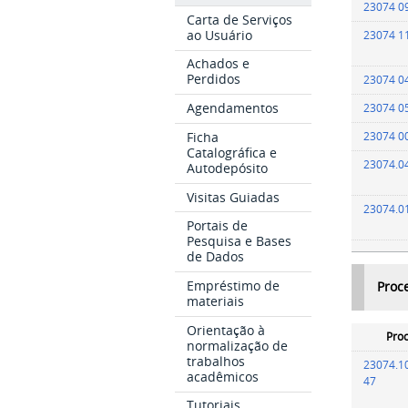
23074 0
Carta de Serviços
ao Usuário
23074 1
Achados e
Perdidos
23074 0
Agendamentos
23074 0
Ficha
23074 0
Catalográfica e
23074.0
Autodepósito
Visitas Guiadas
23074.0
Portais de
Pesquisa e Bases
de Dados
Empréstimo de
Proc
materiais
Orientação à
Proc
normalização de
trabalhos
23074.1
acadêmicos
47
Tutoriais