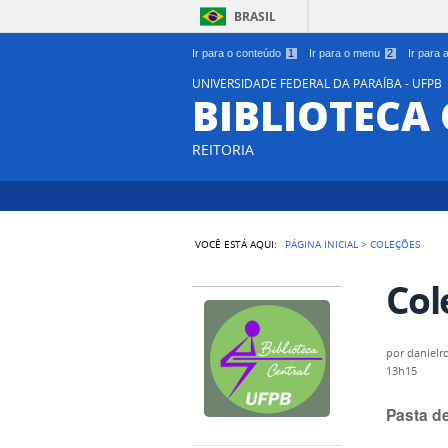
BRASIL
Ir para o conteúdo
1
Ir para o menu
2
Ir para
UNIVERSIDADE FEDERAL DA PARAÍBA - UFPB
BIBLIOTECA
REITORIA
VOCÊ ESTÁ AQUI:
PÁGINA INICIAL
>
COLEÇÕES
Col
por
danielr
13h15
Pasta d