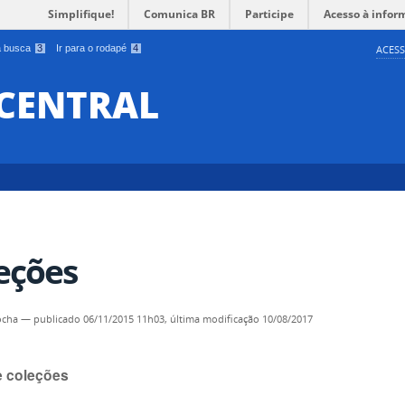
Simplifique!
Comunica BR
Participe
Acesso à infor
 a busca
3
Ir para o rodapé
4
ACESS
 CENTRAL
eções
ocha
—
publicado
06/11/2015 11h03,
última modificação
10/08/2017
e coleções