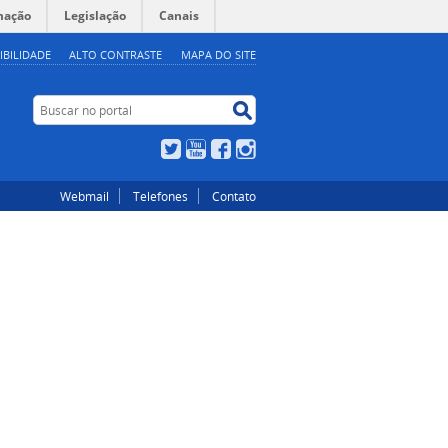
mação
Legislação
Canais
IBILIDADE
ALTO CONTRASTE
MAPA DO SITE
Buscar no portal
Buscar no portal
Twitter
YouTube
Facebook
Instagram
Webmail
Telefones
Contato