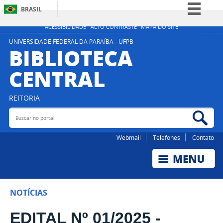
BRASIL
Simplifique!
ACESSIBILIDADE
ALTO CONTRASTE
MAPA DO SITE
Comunica BR
UNIVERSIDADE FEDERAL DA PARAÍBA - UFPB
BIBLIOTECA
Participe
CENTRAL
Acesso à informação
Legislação
REITORIA
Canais
Buscar no portal
Bus
Webmail
Telefones
Contato
NOTÍCIAS
EDITAL Nº 01/2025 -