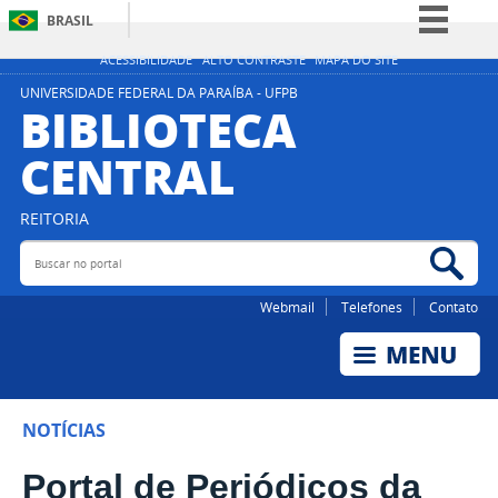
BRASIL
Simplifique!
ACESSIBILIDADE
ALTO CONTRASTE
MAPA DO SITE
Comunica BR
UNIVERSIDADE FEDERAL DA PARAÍBA - UFPB
BIBLIOTECA
Participe
CENTRAL
Acesso à informação
Legislação
REITORIA
Canais
Buscar no portal
Bus
Webmail
Telefones
Contato
NOTÍCIAS
Portal de Periódicos da