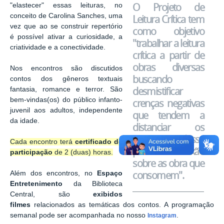
O Projeto de
"elastecer" essas leituras, no
conceito de Carolina Sanches, uma
Leitura Crítica tem
vez que ao se construir repertório
como objetivo
é possível ativar a curiosidade, a
"trabalhar a leitura
criatividade e a conectividade.
crítica a partir de
obras diversas
Nos encontros são discutidos
buscando
contos dos gêneros textuais
desmistificar
fantasia, romance e terror. São
bem-vindas(os) do público infanto-
crenças negativas
juvenil aos adultos, independente
que tendem a
da idade.
distanciar os
leitores dessa
Cada encontro terá
certificado de
possível reflexão
participação
de 2 (duas) horas.
sobre as obra que
consomem".
Além dos encontros, no
Espaço
Entretenimento
da Biblioteca
Central, são
exibidos
filmes
relacionados as temáticas dos contos. A programação
semanal pode ser acompanhada no nosso
.
Instagram