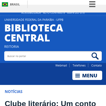
BRASIL
Simplifique!
ACESSIBILIDADE
ALTO CONTRASTE
MAPA DO SITE
Comunica BR
UNIVERSIDADE FEDERAL DA PARAÍBA - UFPB
BIBLIOTECA
Participe
CENTRAL
Acesso à informação
Legislação
REITORIA
Canais
Buscar no portal
Bus
Webmail
Telefones
Contato
NOTÍCIAS
Clube literário: Um conto