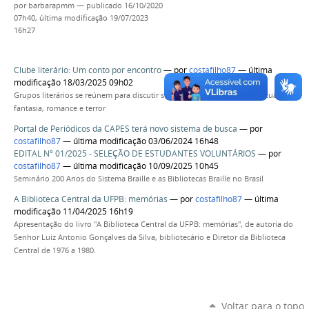
por
barbarapmm
—
publicado
16/10/2020
07h40,
última modificação
19/07/2023
16h27
Clube literário: Um conto por encontro
—
por
costafilho87
— última
modificação 18/03/2025 09h02
Grupos literários se reúnem para discutir sobre contos dos gêneros textuais de
fantasia, romance e terror
Portal de Periódicos da CAPES terá novo sistema de busca
—
por
costafilho87
— última modificação 03/06/2024 16h48
EDITAL Nº 01/2025 - SELEÇÃO DE ESTUDANTES VOLUNTÁRIOS
—
por
costafilho87
— última modificação 10/09/2025 10h45
Seminário 200 Anos do Sistema Braille e as Bibliotecas Braille no Brasil
A Biblioteca Central da UFPB: memórias
—
por
costafilho87
— última
modificação 11/04/2025 16h19
Apresentação do livro "A Biblioteca Central da UFPB: memórias", de autoria do
Senhor Luiz Antonio Gonçalves da Silva, bibliotecário e Diretor da Biblioteca
Central de 1976 a 1980.
Voltar para o topo