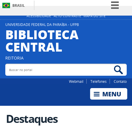
BRASIL
Simplifique!
ACESSIBILIDADE
ALTO CONTRASTE
MAPA DO SITE
Comunica BR
UNIVERSIDADE FEDERAL DA PARAÍBA - UFPB
BIBLIOTECA
Participe
CENTRAL
Acesso à informação
Legislação
REITORIA
Canais
Buscar no portal
Bus
Webmail
Telefones
Contato
Destaques