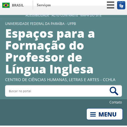
Serviços
BRASIL
Simplifique!
ACESSIBILIDADE
ALTO CONTRASTE
MAPA DO SITE
Participe
UNIVERSIDADE FEDERAL DA PARAÍBA - UFPB
Espaços para a
Acesso à informação
Formação do
Legislação
Professor de
Canais
Língua Inglesa
CENTRO DE CIÊNCIAS HUMANAS, LETRAS E ARTES - CCHLA
Buscar no portal
Bus
Contato