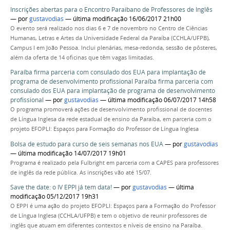
Inscrições abertas para o Encontro Paraibano de Professores de Inglês
—
por
gustavodias
— última modificação 16/06/2017 21h00
O evento será realizado nos dias 6 e 7 de novembro no Centro de Ciências
Humanas, Letras e Artes da Universidade Federal da Paraíba (CCHLA/UFPB),
Campus I em João Pessoa. Inclui plenárias, mesa-redonda, sessão de pôsteres,
além da oferta de 14 oficinas que têm vagas limitadas.
Paraíba firma parceria com consulado dos EUA para implantação de
programa de desenvolvimento profissional Paraíba firma parceria com
consulado dos EUA para implantação de programa de desenvolvimento
profissional
—
por
gustavodias
— última modificação 06/07/2017 14h58
O programa promoverá ações de desenvolvimento profissional de docentes
de Língua Inglesa da rede estadual de ensino da Paraíba, em parceria com o
projeto EFOPLI: Espaços para Formação do Professor de Língua Inglesa
Bolsa de estudo para curso de seis semanas nos EUA
—
por
gustavodias
— última modificação 14/07/2017 19h01
Programa é realizado pela Fulbright em parceria com a CAPES para professores
de inglês da rede pública. As inscrições vão até 15/07.
Save the date: o IV EPPI já tem data!
—
por
gustavodias
— última
modificação 05/12/2017 19h31
O EPPI é uma ação do projeto EFOPLI: Espaços para a Formação do Professor
de Língua Inglesa (CCHLA/UFPB) e tem o objetivo de reunir professores de
inglês que atuam em diferentes contextos e níveis de ensino na Paraíba.