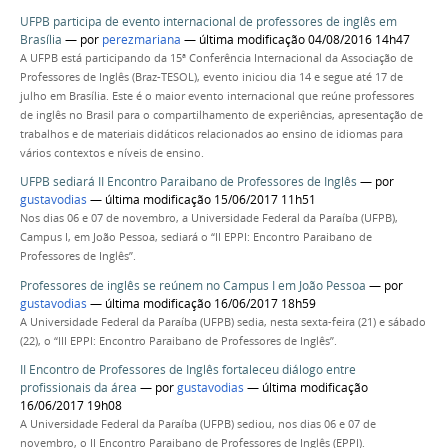
UFPB participa de evento internacional de professores de inglês em
Brasília
—
por
perezmariana
— última modificação 04/08/2016 14h47
A UFPB está participando da 15ª Conferência Internacional da Associação de
Professores de Inglês (Braz-TESOL), evento iniciou dia 14 e segue até 17 de
julho em Brasília. Este é o maior evento internacional que reúne professores
de inglês no Brasil para o compartilhamento de experiências, apresentação de
trabalhos e de materiais didáticos relacionados ao ensino de idiomas para
vários contextos e níveis de ensino.
UFPB sediará II Encontro Paraibano de Professores de Inglês
—
por
gustavodias
— última modificação 15/06/2017 11h51
Nos dias 06 e 07 de novembro, a Universidade Federal da Paraíba (UFPB),
Campus I, em João Pessoa, sediará o “II EPPI: Encontro Paraibano de
Professores de Inglês”.
Professores de inglês se reúnem no Campus I em João Pessoa
—
por
gustavodias
— última modificação 16/06/2017 18h59
A Universidade Federal da Paraíba (UFPB) sedia, nesta sexta-feira (21) e sábado
(22), o “III EPPI: Encontro Paraibano de Professores de Inglês”.
II Encontro de Professores de Inglês fortaleceu diálogo entre
profissionais da área
—
por
gustavodias
— última modificação
16/06/2017 19h08
A Universidade Federal da Paraíba (UFPB) sediou, nos dias 06 e 07 de
novembro, o II Encontro Paraibano de Professores de Inglês (EPPI).