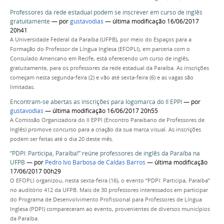
Professores da rede estadual podem se inscrever em curso de inglês
gratuitamente
—
por
gustavodias
— última modificação 16/06/2017
20h41
A Universidade Federal da Paraíba (UFPB), por meio do Espaços para a
Formação do Professor de Língua Inglesa (EFOPLI), em parceria com o
Consulado Americano em Recife, está oferecendo um curso de inglês,
gratuitamente, para os professores da rede estadual da Paraíba. As inscrições
começam nesta segunda-feira (2) e vão até sexta-feira (6) e as vagas são
limitadas.
Encontram-se abertas as inscrições para logomarca do II EPPI
—
por
gustavodias
— última modificação 16/06/2017 20h55
A Comissão Organizadora do II EPPI (Encontro Paraibano de Professores de
Inglês) promove concurso para a criação da sua marca visual. As inscrições
podem ser feitas até o dia 20 deste mês.
“PDPI: Participa, Paraíba!” reúne professores de inglês da Paraíba na
UFPB
—
por
Pedro Ivo Barbosa de Caldas Barros
— última modificação
17/06/2017 00h29
O EFOPLI organizou, nesta sexta-feira (16), o evento “PDPI: Participa, Paraíba”
no auditório 412 da UFPB. Mais de 30 professores interessados em participar
do Programa de Desenvolvimento Profissional para Professores de Língua
Inglesa (PDPI) compareceram ao evento, provenientes de diversos municípios
da Paraíba.