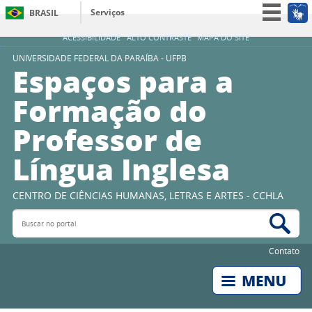
Serviços
BRASIL
Simplifique!
ACESSIBILIDADE
ALTO CONTRASTE
MAPA DO SITE
Participe
UNIVERSIDADE FEDERAL DA PARAÍBA - UFPB
Espaços para a
Acesso à informação
Formação do
Legislação
Professor de
Canais
Língua Inglesa
CENTRO DE CIÊNCIAS HUMANAS, LETRAS E ARTES - CCHLA
Buscar no portal
Bus
Contato