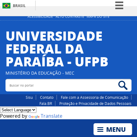
BRASIL
Simplifique!
ACESSIBILIDADE
ALTO CONTRASTE
MAPA DO SITE
Comunica BR
UNIVERSIDADE
Participe
FEDERAL DA
Acesso à informação
PARAÍBA - UFPB
Legislação
Canais
MINISTÉRIO DA EDUCAÇÃO - MEC
Buscar no portal
Bus
Sisu
Contato
Fale com a Assessoria de Comunicação
Fala.BR
Proteção e Privacidade de Dados Pessoais
Powered by
Translate