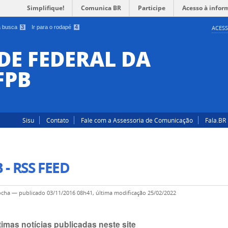
Simplifique!
Comunica BR
Participe
Acesso à infor
 a busca
3
Ir para o rodapé
4
ACESS
DE FEDERAL DA
FPB
Sisu
Contato
Fale com a Assessoria de Comunicação
Fala.BR
 - RSS FEED
ocha
—
publicado
03/11/2016 08h41,
última modificação
25/02/2022
timas notícias publicadas neste site