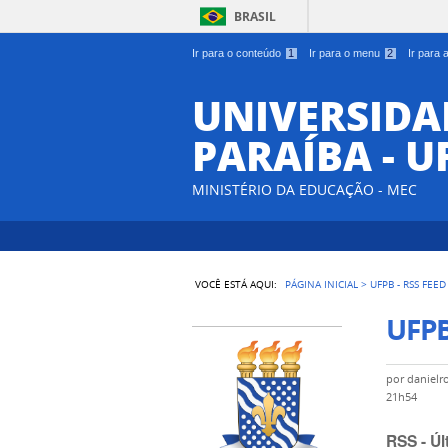
BRASIL
Ir para o conteúdo
1
Ir para o menu
2
Ir para
UNIVERSIDA
PARAÍBA - U
MINISTÉRIO DA EDUCAÇÃO - MEC
VOCÊ ESTÁ AQUI:
PÁGINA INICIAL
>
UFPB - RSS FEED
UFPB
por
danielr
21h54
RSS - Úl