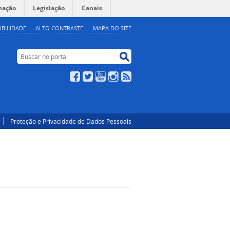
mação
Legislação
Canais
IBILIDADE
ALTO CONTRASTE
MAPA DO SITE
Buscar no portal
Buscar no portal
Facebook
Twitter
YouTube
Instagram
RSS
Proteção e Privacidade de Dados Pessoais