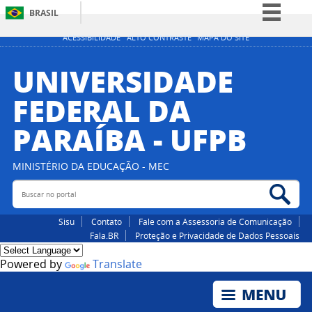
BRASIL
Simplifique!
ACESSIBILIDADE
ALTO CONTRASTE
MAPA DO SITE
Comunica BR
UNIVERSIDADE
Participe
FEDERAL DA
Acesso à informação
PARAÍBA - UFPB
Legislação
Canais
MINISTÉRIO DA EDUCAÇÃO - MEC
Buscar no portal
Bus
Sisu
Contato
Fale com a Assessoria de Comunicação
Fala.BR
Proteção e Privacidade de Dados Pessoais
Powered by
Translate