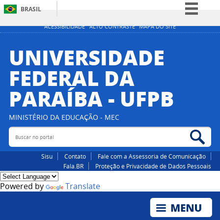
BRASIL
Simplifique!
ACESSIBILIDADE
ALTO CONTRASTE
MAPA DO SITE
Comunica BR
UNIVERSIDADE
Participe
FEDERAL DA
Acesso à informação
PARAÍBA - UFPB
Legislação
Canais
MINISTÉRIO DA EDUCAÇÃO - MEC
Buscar no portal
Bus
Sisu
Contato
Fale com a Assessoria de Comunicação
Fala.BR
Proteção e Privacidade de Dados Pessoais
Powered by
Translate