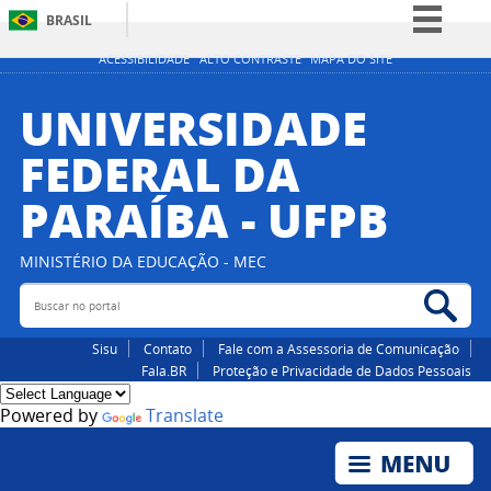
BRASIL
Simplifique!
ACESSIBILIDADE
ALTO CONTRASTE
MAPA DO SITE
Comunica BR
UNIVERSIDADE
Participe
FEDERAL DA
Acesso à informação
PARAÍBA - UFPB
Legislação
Canais
MINISTÉRIO DA EDUCAÇÃO - MEC
Buscar no portal
Bus
Sisu
Contato
Fale com a Assessoria de Comunicação
Fala.BR
Proteção e Privacidade de Dados Pessoais
Powered by
Translate