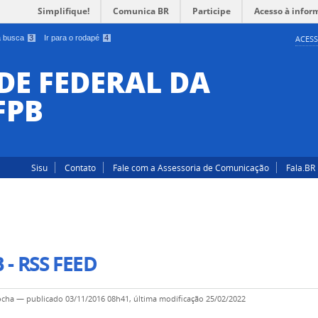
Simplifique!
Comunica BR
Participe
Acesso à infor
 a busca
3
Ir para o rodapé
4
ACESS
DE FEDERAL DA
FPB
Sisu
Contato
Fale com a Assessoria de Comunicação
Fala.BR
 - RSS FEED
ocha
—
publicado
03/11/2016 08h41,
última modificação
25/02/2022