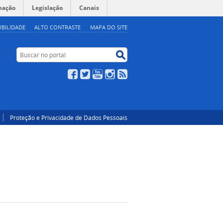
mação
Legislação
Canais
IBILIDADE
ALTO CONTRASTE
MAPA DO SITE
Buscar no portal
Buscar no portal
Facebook
Twitter
YouTube
Instagram
RSS
Proteção e Privacidade de Dados Pessoais