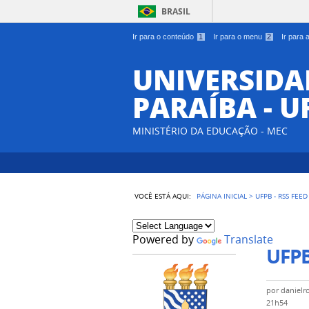
BRASIL
Ir para o conteúdo
1
Ir para o menu
2
Ir para
UNIVERSIDA
PARAÍBA - U
MINISTÉRIO DA EDUCAÇÃO - MEC
VOCÊ ESTÁ AQUI:
PÁGINA INICIAL
>
UFPB - RSS FEED
Powered by
Translate
UFPB
por
danielr
21h54