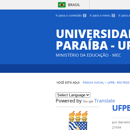
BRASIL
Ir para o conteúdo
1
Ir para o menu
2
Ir para
UNIVERSIDA
PARAÍBA - U
MINISTÉRIO DA EDUCAÇÃO - MEC
VOCÊ ESTÁ AQUI:
PÁGINA INICIAL
>
UFPB - RSS FEED
Powered by
Translate
UFPB
por
danielr
21h54