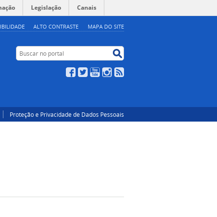
mação
Legislação
Canais
IBILIDADE
ALTO CONTRASTE
MAPA DO SITE
Buscar no portal
Buscar no portal
Facebook
Twitter
YouTube
Instagram
RSS
Proteção e Privacidade de Dados Pessoais