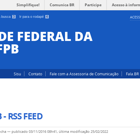
Simplifique!
Comunica BR
Participe
Acesso à infor
 a busca
3
Ir para o rodapé
4
ACESS
DE FEDERAL DA
FPB
Sisu
Contato
Fale com a Assessoria de Comunicação
Fala.BR
 - RSS FEED
ocha
—
publicado
03/11/2016 08h41,
última modificação
25/02/2022