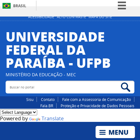
BRASIL
Simplifique!
ACESSIBILIDADE
ALTO CONTRASTE
MAPA DO SITE
Comunica BR
UNIVERSIDADE
Participe
FEDERAL DA
Acesso à informação
PARAÍBA - UFPB
Legislação
Canais
MINISTÉRIO DA EDUCAÇÃO - MEC
Buscar no portal
Bus
Sisu
Contato
Fale com a Assessoria de Comunicação
Fala.BR
Proteção e Privacidade de Dados Pessoais
Powered by
Translate