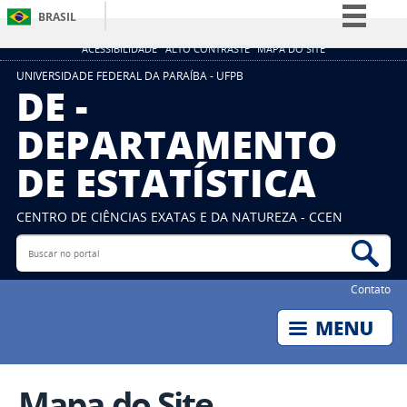
BRASIL
Simplifique!
ACESSIBILIDADE
ALTO CONTRASTE
MAPA DO SITE
Comunica BR
UNIVERSIDADE FEDERAL DA PARAÍBA - UFPB
DE -
Participe
DEPARTAMENTO
Acesso à informação
DE ESTATÍSTICA
Legislação
Canais
CENTRO DE CIÊNCIAS EXATAS E DA NATUREZA - CCEN
Buscar no portal
Bus
Contato
Mapa do Site