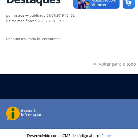
por
mateus
—
publicado
09/04/2019 13h36,
última modificação
20/05/2019 13h59
Nenhum resultado foi encontrado.
Voltar para o topo
Desenvolvido com o CMS de código aberto
Plone