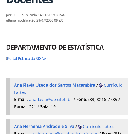
por
DE
—
publicado
14/11/2019 18h46,
última modificação
28/07/2026 09h30
DEPARTAMENTO DE ESTATÍSTICA
(
Portal Público do SIGAA
)
Ana Flavia Uzeda dos Santos Macambira
/
Currículo
Lattes
E-mail:
anaflavia@de.ufpb.br
/
Fone:
(83) 3216-7785 /
Ramal:
221 /
Sala:
19
Ana Herminia Andrade e Silva
/
Currículo Lattes
E-mail:
ana.herminia@academico.ufpb.br
/
Fone:
(83)