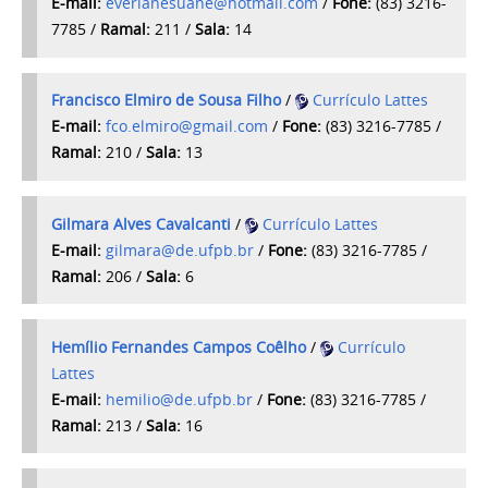
E-mail:
everlanesuane@hotmail.com
/
Fone:
(83) 3216-
7785
/
Ramal:
211 /
Sala:
14
Francisco Elmiro de Sousa Filho
/
Currículo Lattes
E-mail:
fco.elmiro@gmail.com
/
Fone:
(83) 3216-7785
/
Ramal:
210 /
Sala:
13
Gilmara Alves Cavalcanti
/
Currículo Latt
es
E-mail:
gilmara@de.ufpb.br
/
Fone:
(83) 3216-7785 /
Ramal:
206 /
Sala:
6
Hemílio Fernandes Campos Coêlho
/
Currículo
Lattes
E-mail:
hemilio@de.ufpb.br
/
Fone:
(83) 3216-7785 /
Ramal:
213 /
Sala:
16