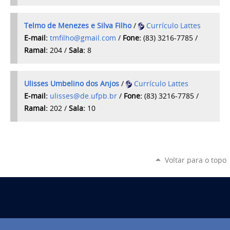
Telmo de Menezes e Silva Filho
/
Currículo Lattes
E-mail:
tmfilho@gmail.com
/
Fone:
(83) 3216-7785 /
Ramal:
204 /
Sala:
8
Ulisses Umbelino dos Anjos
/
Currículo Lattes
E-mail:
ulisses@de.ufpb.br
/
Fone:
(83) 3216-7785
/
Ramal:
202 /
Sala:
10
Voltar para o topo