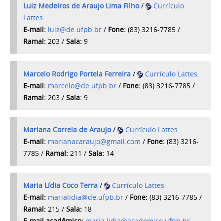
Luiz Medeiros de Araujo Lima Filho
/
Currículo
Lattes
E-mail:
luiz@de.ufpb.br
/
Fone:
(83) 3216-7785 /
Ramal:
203 /
Sala:
9
Marcelo Rodrigo Portela Ferreira
/
Currículo Lattes
E-mail:
marcelo@de.ufpb.br
/
Fone:
(83) 3216-7785 /
Ramal:
203 /
Sala:
9
Mariana Correia de Araujo
/
Currículo Lattes
E-mail:
marianacaraujo@gmail.com
/
Fone:
(83) 3216-
7785
/
Ramal:
211 /
Sala:
14
Maria Lídia Coco Terra
/
Currículo Lattes
E-mail:
marialidia@de.ufpb.br
/
Fone:
(83) 3216-7785 /
Ramal:
215 /
Sala:
18
E-mail acadêmico:
maria.lidia@academico.ufpb.br