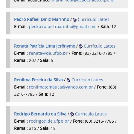
Pedro Rafael Diniz Marinho
/
Currículo Lattes
E-mail:
pedro.rafael.marinho@gmail.com
/
Sala:
12
Renata Patrícia Lima Jerônymo
/
Currículo Lattes
E-mail:
renata@de.ufpb.br
/
Fone:
(83) 3216-7785 /
Ramal:
207 /
Sala:
5
Renilma Pereira da Silva
/
Currículo Lattes
E-mail:
renilmatematica@yahoo.com.br
/
Fone:
(83)
3216-7785 /
Sala:
12
Rodrigo Bernardo da Silva
/
Currículo Lattes
E-mail:
rodrigo@de.ufpb.br
/
Fone:
(83) 3216-7785 /
Ramal:
215 /
Sala:
18