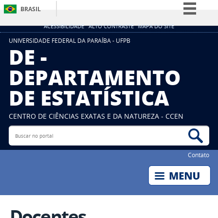
BRASIL
Simplifique!
ACESSIBILIDADE
ALTO CONTRASTE
MAPA DO SITE
Comunica BR
UNIVERSIDADE FEDERAL DA PARAÍBA - UFPB
DE -
Participe
DEPARTAMENTO
Acesso à informação
DE ESTATÍSTICA
Legislação
Canais
CENTRO DE CIÊNCIAS EXATAS E DA NATUREZA - CCEN
Buscar no portal
Bus
Contato
Docentes