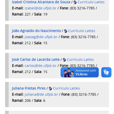
Izabel Cristina Alcantara de Souza
/
Currículo Lattes
E-mail:
izabel@de.ufpb.br
/
Fone:
(83) 3216-7785 /
Ramal:
221 /
Sala:
19
João Agnaldo do Nascimento
/
Currículo Lattes
E-mail:
joaoag@de.ufpb.br
/
Fone:
(83) 3216-7785 /
Ramal:
212 /
Sala:
15
José Carlos de Lacerda Leite
/
Currículo Lattes
E-mail:
carlos@de.ufpb.br
/
Fone:
(83) 3216-7785 /
Ramal:
212 /
Sala:
15
Juliana Freitas Pires
/
Currículo Lattes
E-mail:
juliana@de.ufpb.br
/
Fone:
(83) 3216-7785 /
Ramal:
206 /
Sala:
6