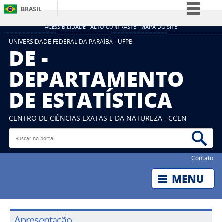
BRASIL
Simplifique!
ACESSIBILIDADE
ALTO CONTRASTE
MAPA DO SITE
Comunica BR
UNIVERSIDADE FEDERAL DA PARAÍBA - UFPB
DE -
Participe
DEPARTAMENTO
Acesso à informação
DE ESTATÍSTICA
Legislação
Canais
CENTRO DE CIÊNCIAS EXATAS E DA NATUREZA - CCEN
Buscar no portal
Bus
Contato
Apresentação