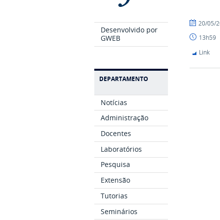
por
publicado
20/05/
Desenvolvido por
mateus
GWEB
13h59
Link
DEPARTAMENTO
Notícias
Administração
Docentes
Laboratórios
Pesquisa
Extensão
Tutorias
Seminários