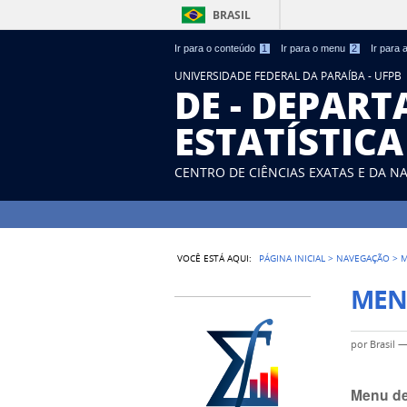
BRASIL
Ir para o conteúdo
1
Ir para o menu
2
Ir para
UNIVERSIDADE FEDERAL DA PARAÍBA - UFPB
DE - DEPAR
ESTATÍSTICA
CENTRO DE CIÊNCIAS EXATAS E DA N
VOCÊ ESTÁ AQUI:
PÁGINA INICIAL
>
NAVEGAÇÃO
>
M
MEN
por
Brasil
Menu de