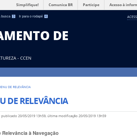
Simplifique!
Comunica BR
Participe
Acesso à infor
 a busca
3
Ir para o rodapé
4
ACESS
TAMENTO DE
ATUREZA - CCEN
ENU DE RELEVÂNCIA
U DE RELEVÂNCIA
—
publicado
20/05/2019 13h59,
última modificação
20/05/2019 13h59
 Relevância à Navegação