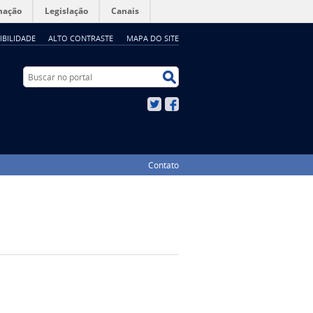
mação
Legislação
Canais
IBILIDADE
ALTO CONTRASTE
MAPA DO SITE
Buscar no portal
Buscar no portal
Twitter
Facebook
Contato