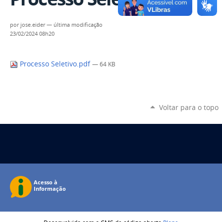
por
jose.eider
—
última modificação
23/02/2024 08h20
Processo Seletivo.pdf
— 64 KB
Voltar para o topo