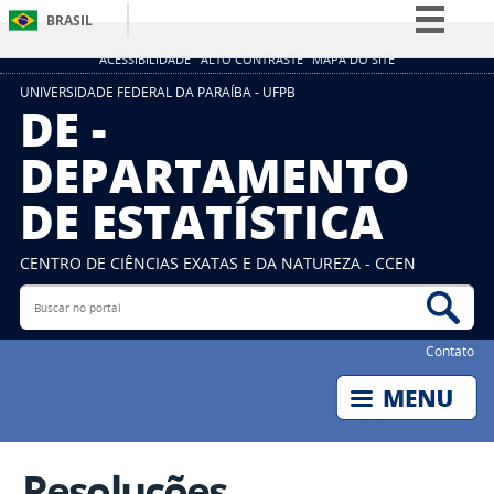
BRASIL
Simplifique!
ACESSIBILIDADE
ALTO CONTRASTE
MAPA DO SITE
Comunica BR
UNIVERSIDADE FEDERAL DA PARAÍBA - UFPB
DE -
Participe
DEPARTAMENTO
Acesso à informação
DE ESTATÍSTICA
Legislação
Canais
CENTRO DE CIÊNCIAS EXATAS E DA NATUREZA - CCEN
Buscar no portal
Bus
Contato
Resoluções