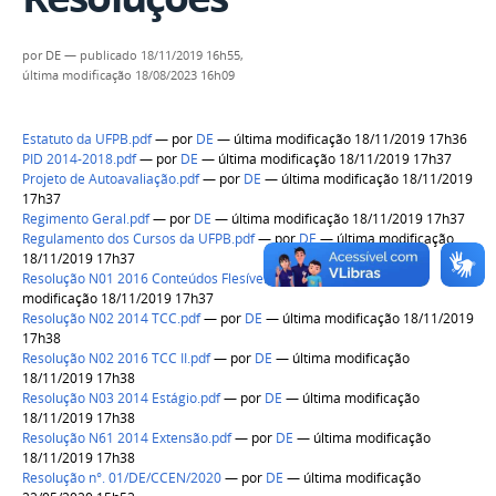
por
DE
—
publicado
18/11/2019 16h55,
última modificação
18/08/2023 16h09
Estatuto da UFPB.pdf
—
por
DE
— última modificação 18/11/2019 17h36
PID 2014-2018.pdf
—
por
DE
— última modificação 18/11/2019 17h37
Projeto de Autoavaliação.pdf
—
por
DE
— última modificação 18/11/2019
17h37
Regimento Geral.pdf
—
por
DE
— última modificação 18/11/2019 17h37
Regulamento dos Cursos da UFPB.pdf
—
por
DE
— última modificação
18/11/2019 17h37
Resolução N01 2016 Conteúdos Flesíveis.pdf
—
por
DE
— última
modificação 18/11/2019 17h37
Resolução N02 2014 TCC.pdf
—
por
DE
— última modificação 18/11/2019
17h38
Resolução N02 2016 TCC II.pdf
—
por
DE
— última modificação
18/11/2019 17h38
Resolução N03 2014 Estágio.pdf
—
por
DE
— última modificação
18/11/2019 17h38
Resolução N61 2014 Extensão.pdf
—
por
DE
— última modificação
18/11/2019 17h38
Resolução n°. 01/DE/CCEN/2020
—
por
DE
— última modificação