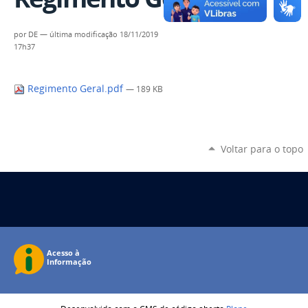
por
DE
—
última modificação
18/11/2019
17h37
Regimento Geral.pdf
— 189 KB
Voltar para o topo