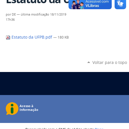
por
DE
—
última modificação
18/11/2019
17h36
Estatuto da UFPB.pdf
— 180 KB
Voltar para o topo