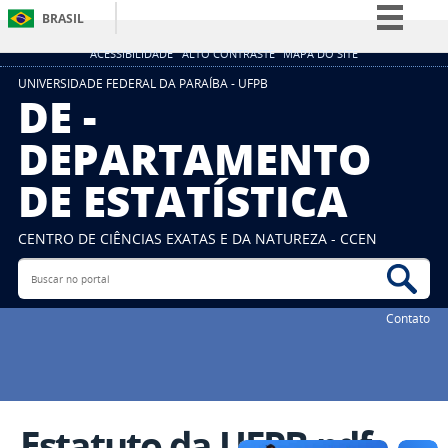
BRASIL
Simplifique!
ACESSIBILIDADE
ALTO CONTRASTE
MAPA DO SITE
Comunica BR
UNIVERSIDADE FEDERAL DA PARAÍBA - UFPB
DE -
Participe
DEPARTAMENTO
Acesso à informação
DE ESTATÍSTICA
Legislação
Canais
CENTRO DE CIÊNCIAS EXATAS E DA NATUREZA - CCEN
Buscar no portal
Bus
Contato
Estatuto da UFPB.pdf