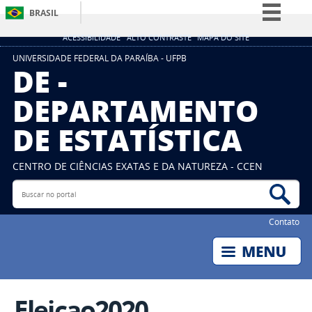
BRASIL
Simplifique!
ACESSIBILIDADE
ALTO CONTRASTE
MAPA DO SITE
Comunica BR
UNIVERSIDADE FEDERAL DA PARAÍBA - UFPB
DE -
Participe
DEPARTAMENTO
Acesso à informação
DE ESTATÍSTICA
Legislação
Canais
CENTRO DE CIÊNCIAS EXATAS E DA NATUREZA - CCEN
Buscar no portal
Bus
Contato
Eleicao2020