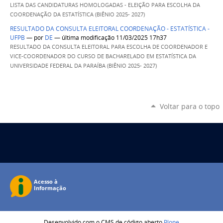
LISTA DAS CANDIDATURAS HOMOLOGADAS - ELEIÇÃO PARA ESCOLHA DA
COORDENAÇÃO DA ESTATÍSTICA (BIÊNIO 2025- 2027)
RESULTADO DA CONSULTA ELEITORAL COORDENAÇÃO - ESTATÍSTICA -
UFPB
—
por
DE
— última modificação 11/03/2025 17h37
RESULTADO DA CONSULTA ELEITORAL PARA ESCOLHA DE COORDENADOR E
VICE-COORDENADOR DO CURSO DE BACHARELADO EM ESTATÍSTICA DA
UNIVERSIDADE FEDERAL DA PARAÍBA (BIÊNIO 2025- 2027)
Voltar para o topo
Desenvolvido com o CMS de código aberto
Plone