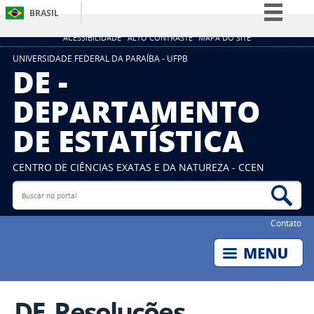
BRASIL
Simplifique!
ACESSIBILIDADE
ALTO CONTRASTE
MAPA DO SITE
Comunica BR
UNIVERSIDADE FEDERAL DA PARAÍBA - UFPB
DE -
Participe
DEPARTAMENTO
Acesso à informação
DE ESTATÍSTICA
Legislação
Canais
CENTRO DE CIÊNCIAS EXATAS E DA NATUREZA - CCEN
Buscar no portal
Bus
Contato
DE_Resoluções