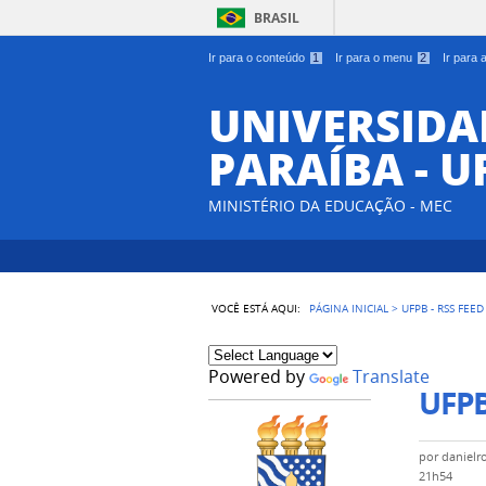
BRASIL
Ir para o conteúdo
1
Ir para o menu
2
Ir para
UNIVERSIDA
PARAÍBA - U
MINISTÉRIO DA EDUCAÇÃO - MEC
VOCÊ ESTÁ AQUI:
PÁGINA INICIAL
>
UFPB - RSS FEED
Powered by
Translate
UFPB
por
danielr
21h54