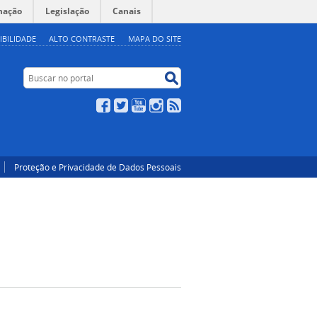
mação
Legislação
Canais
IBILIDADE
ALTO CONTRASTE
MAPA DO SITE
Buscar no portal
Buscar no portal
Facebook
Twitter
YouTube
Instagram
RSS
Proteção e Privacidade de Dados Pessoais