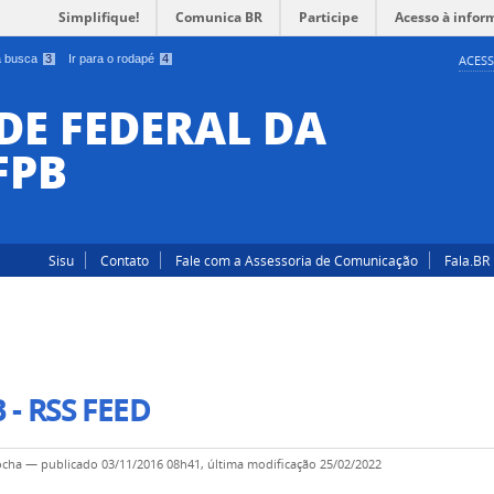
Simplifique!
Comunica BR
Participe
Acesso à infor
 a busca
3
Ir para o rodapé
4
ACESS
DE FEDERAL DA
FPB
Sisu
Contato
Fale com a Assessoria de Comunicação
Fala.BR
 - RSS FEED
ocha
—
publicado
03/11/2016 08h41,
última modificação
25/02/2022