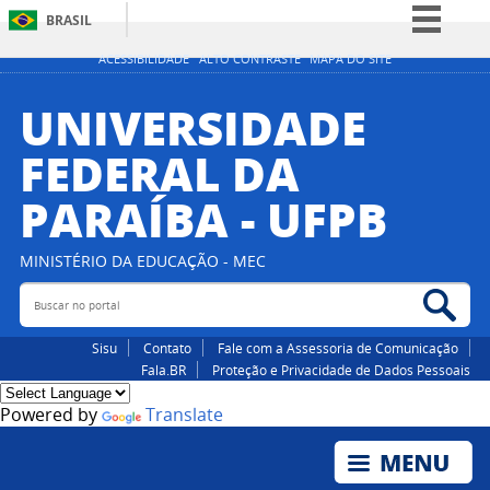
BRASIL
Simplifique!
ACESSIBILIDADE
ALTO CONTRASTE
MAPA DO SITE
Comunica BR
UNIVERSIDADE
Participe
FEDERAL DA
Acesso à informação
PARAÍBA - UFPB
Legislação
Canais
MINISTÉRIO DA EDUCAÇÃO - MEC
Buscar no portal
Bus
Sisu
Contato
Fale com a Assessoria de Comunicação
Fala.BR
Proteção e Privacidade de Dados Pessoais
Powered by
Translate