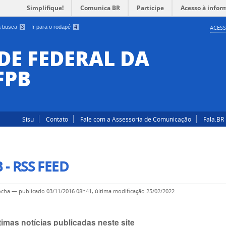
Simplifique!
Comunica BR
Participe
Acesso à infor
 a busca
3
Ir para o rodapé
4
ACESS
DE FEDERAL DA
FPB
Sisu
Contato
Fale com a Assessoria de Comunicação
Fala.BR
 - RSS FEED
ocha
—
publicado
03/11/2016 08h41,
última modificação
25/02/2022
timas notícias publicadas neste site