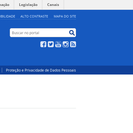
mação
Legislação
Canais
IBILIDADE
ALTO CONTRASTE
MAPA DO SITE
Buscar no portal
Buscar no portal
Facebook
Twitter
YouTube
Instagram
RSS
Proteção e Privacidade de Dados Pessoais