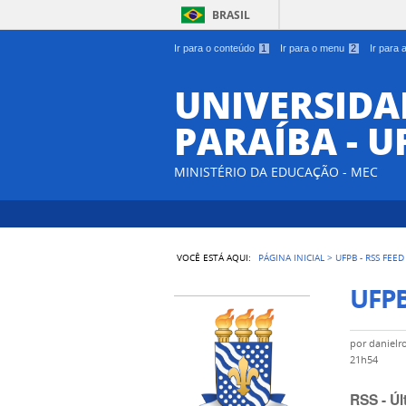
BRASIL
Ir para o conteúdo
1
Ir para o menu
2
Ir para
UNIVERSIDA
PARAÍBA - U
MINISTÉRIO DA EDUCAÇÃO - MEC
VOCÊ ESTÁ AQUI:
PÁGINA INICIAL
>
UFPB - RSS FEED
UFPB
por
danielr
21h54
RSS - Úl