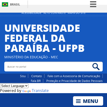
BRASIL
Simplifique!
ACESSIBILIDADE
ALTO CONTRASTE
MAPA DO SITE
Comunica BR
UNIVERSIDADE
Participe
FEDERAL DA
Acesso à informação
PARAÍBA - UFPB
Legislação
Canais
MINISTÉRIO DA EDUCAÇÃO - MEC
Buscar no portal
Bus
Sisu
Contato
Fale com a Assessoria de Comunicação
Fala.BR
Proteção e Privacidade de Dados Pessoais
Powered by
Translate