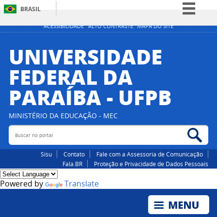
BRASIL
Simplifique!
ACESSIBILIDADE
ALTO CONTRASTE
MAPA DO SITE
Comunica BR
UNIVERSIDADE
Participe
FEDERAL DA
Acesso à informação
PARAÍBA - UFPB
Legislação
Canais
MINISTÉRIO DA EDUCAÇÃO - MEC
Buscar no portal
Bus
Sisu
Contato
Fale com a Assessoria de Comunicação
Fala.BR
Proteção e Privacidade de Dados Pessoais
Powered by
Translate