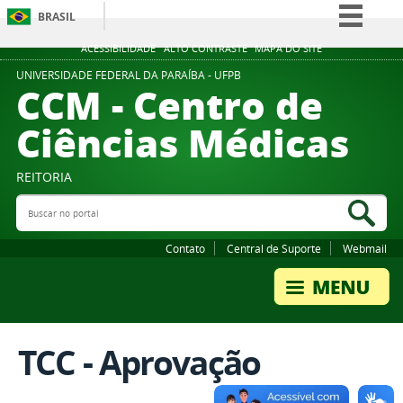
BRASIL
Simplifique!
ACESSIBILIDADE
ALTO CONTRASTE
MAPA DO SITE
Comunica BR
UNIVERSIDADE FEDERAL DA PARAÍBA - UFPB
CCM - Centro de
Participe
Ciências Médicas
Acesso à informação
Legislação
REITORIA
Canais
Buscar no portal
Bus
Contato
Central de Suporte
Webmail
TCC - Aprovação