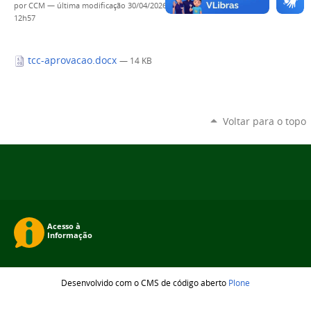
por
CCM
—
última modificação
30/04/2026
12h57
tcc-aprovacao.docx
— 14 KB
Voltar para o topo
Desenvolvido com o CMS de código aberto
Plone