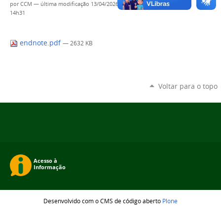
por
CCM
—
última modificação
13/04/2026
14h31
endnote.pdf
— 2632 KB
Voltar para o topo
Desenvolvido com o CMS de código aberto
Plone