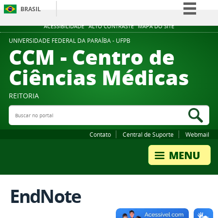
BRASIL
Simplifique!
ACESSIBILIDADE
ALTO CONTRASTE
MAPA DO SITE
Comunica BR
UNIVERSIDADE FEDERAL DA PARAÍBA - UFPB
CCM - Centro de
Participe
Ciências Médicas
Acesso à informação
Legislação
REITORIA
Canais
Buscar no portal
Bus
Contato
Central de Suporte
Webmail
EndNote